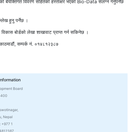
तिको बैयक्तिगत विवरण सहितको हस्ताक्षर भएको Bio-Data संलग्न गर्नुपर्नेछ
ेख हुनु पर्नेछ ।
ित्र विकास बोर्डको लेखा शाखावाट प्राप्त गर्न सकिनेछ ।
ल,काठमाडौं, सम्पर्क नं. ०१४८१२३८७
Information
lopment Board
4400
swotinagar,
, Nepal
: +977 1
 4812387