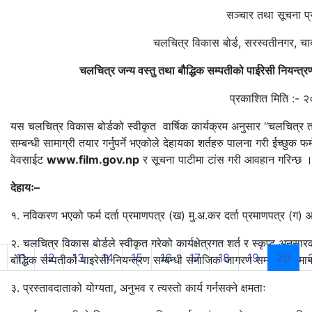
सञ्चार तथा सूचना प्रविधि मन्
चलचित्र विकास बोर्ड, सरस्वतीनगर, चाबहिल, 
चलचित्र जन्य वस्तु तथा बौद्धिक सम्पतीको पाईरेसी नियन्त्रणलाई
प्रकाशित मिति :- २०८०।
यस चलचित्र विकास बोर्डको स्वीकृत वार्षिक कार्यक्रम अनुसार “चलचित्र 
सम्बन्धी सामाग्री तयार गर्नुपर्ने भएकोले देहायका शर्तहरु पालना गरी ईच्छुक फ
वेवसाईट
www.film.gov.np
र सूचना पाटीमा टांस गरी आवहान गरिन्छ 
देहायः–
१. नविकरण भएको फर्म दर्ता प्रमाणपत्र (ख) मु.अ.कर दर्ता प्रमाणपत्र (ग
२. चलचित्र विकास बोर्डले स्वीकृत गरेको कार्यक्षेत्रगत शर्त र स्कृप्ट अन
(cur
11
12
13
14
15
16
17
18
19
20
बोद्धिक सम्पतीको पाइरेसी नियन्त्रण सम्बन्धी समाजिक जागरण सम्बन्धी सामाग्री
३. प्रस्तावदाताको योग्यता, अनुभव र त्यस्तो कार्य गर्नसक्ने क्षमताः