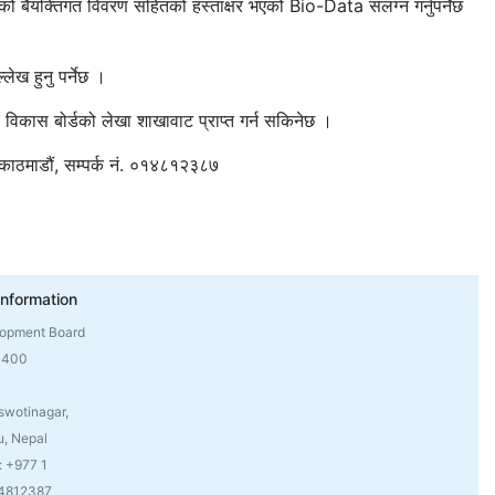
तिको बैयक्तिगत विवरण सहितको हस्ताक्षर भएको Bio-Data संलग्न गर्नुपर्नेछ
ेख हुनु पर्नेछ ।
ित्र विकास बोर्डको लेखा शाखावाट प्राप्त गर्न सकिनेछ ।
ल,काठमाडौं, सम्पर्क नं. ०१४८१२३८७
Information
lopment Board
4400
swotinagar,
, Nepal
: +977 1
 4812387