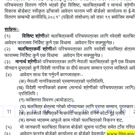
परिचयपत्र वितरण गरिने भएको हुँदा
विशिष्ट, चलचित्रकर्मी र मानार्थ
श्रेणीक
विकास बोर्डबाट स्वीकृत ढाँचाको आवेदन फाराम भरी
बोर्डको
कार्यालय
वा
ई
-
म
वितरण
सम्बन्धी
कार्यविधि
,
२०८१" (पहिलो संशोधन)
को
दफा
१९
बमोजिम
सम्बन
शर्तहरूः-
(
१)
विशिष्ट श्रेणी
को चलचित्रकर्मी परिचयपत्रका लागि स्वेदशी चलचित्र क
आवेदन फाराममा निर्दिष्ट कुनै एक विधामा आवेदन दिन सक्नुहुनेछ।
(२)
चलचित्रकर्मी श्रेणी
को परिचयपत्रका लागि स्वदेशी चलचित्र क्षेत्रमा
फाराममा निर्दिष्ट कुनै एक विधामा आवेदन दिन सक्नुहुनेछ।
(३)
मानार्थ श्रेणी
को परिचयपत्रका लागि
नेपाली चलचित्रको कुनै एक विधाम
योगदान पुर्‍याएको कुनै विदेशी नागरिक वा दीर्घ साधना सम्मान प्राप्त व्यक्तिले
आवे
(
४)
आवेदन साथ पेश गर्नुपर्ने कागजातहरुः-
(क) नेपाली नागरिकताको प्रमाणपत्रको प्रतिलिपि,
(ख)
विदेशी नागरिकको हकमा (मानार्थ श्रेणीको परिचयपत्रका लागि)
प्रतिलिपि।
(ग) व्यक्तिगत विवरण (बायोडाटा),
(घ) चलचित्र क्षेत्रमा गरेको योगदानका लागि प्राप्त सम्मान, पुरस्कार 
11
12
13
14
15
16
17
18
19
20
(ङ) हालसालै खिचिएको पासपोर्ट साइजको रंगिन फोटो दुई प्रति,
(च) सम्भव भएसम्म आफुले काम गरेको चलचित्रको स्क्रिन शट,
(
५)
यो जानकारी चलचित्र विकास बोर्डको सूचना पाटीमा समेत टाँस गरि
(
f
६)
आवेदन फार
म बोर्डको कार्यालय वा बोर्डको वेवसाईट
www.film.gov