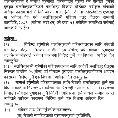
चलचित्रकर्मी र मानार्थ
श्रेणीको परिचयपत्र प्राप्त गर्न योग्यता पुगेका
इच्छुक चलचित्रकर्मीहरुले
चलचित्र विकास बोर्डबाट स्वीकृत ढाँचाको
आवेदन फाराम भरी
बोर्डको
कार्यालय
वा
ई
-
मेल
ठेगाना
info@film.gov.np
मा
आवेदन पेश
गर्न
"
चलचित्रकर्मी परिचय पत्र वितरण
सम्बन्धी
कार्यविधि
,
२०८१" (पहिलो संशोधन)
को
दफा
१९
बमोजिम
सम्बन्धित
सबै
लाई
जानकारी
गराईन्छ।
शर्तहरूः-
(
१)
विशिष्ट श्रेणी
को चलचित्रकर्मी परिचयपत्रका लागि स्वेदशी
चलचित्र क्षेत्रमा निरन्तर कम्तीमा ३० (तीस) वर्ष योगदान पुर्‍याएका
चलचित्रकर्मीहरुले आवेदन फाराममा निर्दिष्ट कुनै एक विधामा आवेदन दिन
सक्नुहुनेछ।
(२)
चलचित्रकर्मी श्रेणी
को परिचयपत्रका लागि स्वदेशी चलचित्र क्षेत्रमा
निरन्तर कम्तीमा २०(बीस) वर्ष योगदान पुर्‍याएका चलचित्रकर्मीहरुले आवेदन
फाराममा निर्दिष्ट कुनै एक विधामा आवेदन दिन सक्नुहुनेछ।
(३)
मानार्थ श्रेणी
को परिचयपत्रका लागि
नेपाली चलचित्रको कुनै एक
विधामा कम्तीमा निरन्तर २० वर्षसम्म समर्पित रही नेपाललाई विश्वस्तरमा
चिनाउन योगदान पुर्‍याएको कुनै विदेशी नागरिक वा दीर्घ साधना सम्मान प्राप्त
व्यक्तिले
आवेदन फाराममा निर्दिष्ट कुनै एक विधामा आवेदन दिन
सक्नुहुनेछ।
(
४)
आवेदन साथ पेश गर्नुपर्ने कागजातहरुः-
(क) नेपाली नागरिकताको प्रमाणपत्रको प्रतिलिपि,