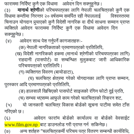
फाराममा निर्दिष्ट कुनै एक विधामा आवेदन दिन सक्नुहुनेछ।
(३)
मानार्थ श्रेणी
को परिचयपत्रका लागि
नेपाली चलचित्रको कुनै एक
विधामा कम्तीमा निरन्तर २० वर्षसम्म समर्पित रही नेपाललाई विश्वस्तरमा
चिनाउन योगदान पुर्‍याएको कुनै विदेशी नागरिक वा दीर्घ साधना सम्मान प्राप्त
व्यक्तिले
आवेदन फाराममा निर्दिष्ट कुनै एक विधामा आवेदन दिन
सक्नुहुनेछ।
(
४)
आवेदन साथ पेश गर्नुपर्ने कागजातहरुः-
(क) नेपाली नागरिकताको प्रमाणपत्रको प्रतिलिपि,
(ख)
विदेशी नागरिकको हकमा (मानार्थ श्रेणीको परिचयपत्रका लागि)
राहदानी (पासपोर्ट) वा
सम्बन्धित मुलुकबाट जारी आधिकारिक
परिचयपत्रको प्रतिलिपि।
(ग) व्यक्तिगत विवरण (बायोडाटा),
(घ) चलचित्र क्षेत्रमा गरेको योगदानका लागि प्राप्त सम्मान,
पुरस्कार आदि प्रमाणपत्रको प्रतिलिपि,
(ङ) हालसालै खिचिएको पासपोर्ट साइजको रंगिन फोटो दुई प्रति,
(च) सम्भव भएसम्म आफुले काम गरेको चलचित्रको स्क्रिन शट,
(
५)
यो जानकारी चलचित्र विकास बोर्डको सूचना पाटीमा समेत टाँस
गरिएको छ।
(
f
६)
आवेदन फार
म बोर्डको कार्यालय वा बोर्डको वेवसाईट
www.film.gov.np
बाट डाउनलोड गरी प्राप्त गर्न
सकिनेछ।
(
“
७)
अन्य शर्तहरु
चलचित्रकर्मी परिचय पत्र वितरण सम्बन्धी कार्यविधि,