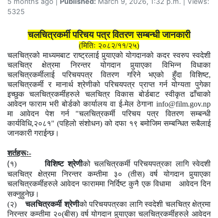
5 months ago |
Published:
March 9, 2026, 1:32 p.m. | Views:
5325
चलचित्रकर्मी परिचय पत्र वितरण सम्बन्धी जानकारी
(मितिः २०८२/११/२५)
चलचित्रको
माध्यमबाट
राष्ट्रलाई पुर्‍याएको योगदानको कदर स्वरुप स्वदेशी
चलचित्र क्षेत्रमा निरन्तर योगदान पुर्‍याएका विभिन्न विधाका
चलचित्रकर्मीलाई
परिचयपत्र वितरण गरिने भएको हुँदा
विशिष्ट,
चलचित्रकर्मी र मानार्थ
श्रेणीको परिचयपत्र प्राप्त गर्न योग्यता पुगेका
इच्छुक चलचित्रकर्मीहरुले
चलचित्र विकास बोर्डबाट स्वीकृत ढाँचाको
आवेदन फाराम भरी
बोर्डको
कार्यालय
वा
ई
-
मेल
ठेगाना
info@film.gov.np
मा
आवेदन पेश
गर्न
"
चलचित्रकर्मी परिचय पत्र वितरण
सम्बन्धी
कार्यविधि
,
२०८१" (पहिलो संशोधन)
को
दफा
१९
बमोजिम
सम्बन्धित
सबै
लाई
जानकारी
गराईन्छ।
शर्तहरूः-
(
१)
विशिष्ट श्रेणी
को चलचित्रकर्मी परिचयपत्रका लागि स्वेदशी
चलचित्र क्षेत्रमा निरन्तर कम्तीमा ३० (तीस) वर्ष योगदान पुर्‍याएका
चलचित्रकर्मीहरुले आवेदन फाराममा निर्दिष्ट कुनै एक विधामा आवेदन दिन
सक्नुहुनेछ।
(२)
चलचित्रकर्मी श्रेणी
को परिचयपत्रका लागि स्वदेशी चलचित्र क्षेत्रमा
निरन्तर कम्तीमा २०(बीस) वर्ष योगदान पुर्‍याएका चलचित्रकर्मीहरुले आवेदन