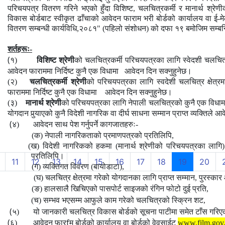
परिचयपत्र वितरण गरिने भएको हुँदा
विशिष्ट, चलचित्रकर्मी र मानार्थ
श्रेणीक
विकास बोर्डबाट स्वीकृत ढाँचाको आवेदन फाराम भरी
बोर्डको
कार्यालय
वा
ई
-
म
वितरण
सम्बन्धी
कार्यविधि
,
२०८१" (पहिलो संशोधन)
को
दफा
१९
बमोजिम
सम्बन
शर्तहरूः-
(
१)
विशिष्ट श्रेणी
को चलचित्रकर्मी परिचयपत्रका लागि स्वेदशी चलचित्र क
आवेदन फाराममा निर्दिष्ट कुनै एक विधामा आवेदन दिन सक्नुहुनेछ।
(२)
चलचित्रकर्मी श्रेणी
को परिचयपत्रका लागि स्वदेशी चलचित्र क्षेत्रमा
फाराममा निर्दिष्ट कुनै एक विधामा आवेदन दिन सक्नुहुनेछ।
(३)
मानार्थ श्रेणी
को परिचयपत्रका लागि
नेपाली चलचित्रको कुनै एक विधाम
योगदान पुर्‍याएको कुनै विदेशी नागरिक वा दीर्घ साधना सम्मान प्राप्त व्यक्तिले
आवे
(
४)
आवेदन साथ पेश गर्नुपर्ने कागजातहरुः-
(क) नेपाली नागरिकताको प्रमाणपत्रको प्रतिलिपि,
(ख)
विदेशी नागरिकको हकमा (मानार्थ श्रेणीको परिचयपत्रका लागि)
प्रतिलिपि।
(current)
11
12
13
14
15
16
17
18
19
20
(ग) व्यक्तिगत विवरण (बायोडाटा),
(घ) चलचित्र क्षेत्रमा गरेको योगदानका लागि प्राप्त सम्मान, पुरस्कार 
(ङ) हालसालै खिचिएको पासपोर्ट साइजको रंगिन फोटो दुई प्रति,
(च) सम्भव भएसम्म आफुले काम गरेको चलचित्रको स्क्रिन शट,
(
५)
यो जानकारी चलचित्र विकास बोर्डको सूचना पाटीमा समेत टाँस गरि
(
f
६)
आवेदन फार
म बोर्डको कार्यालय वा बोर्डको वेवसाईट
www.film.gov