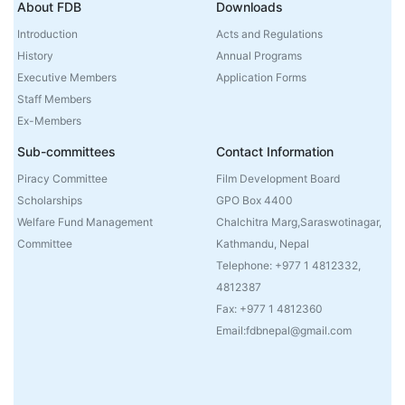
About FDB
Downloads
Introduction
Acts and Regulations
History
Annual Programs
Executive Members
Application Forms
Staff Members
Ex-Members
Sub-committees
Contact Information
Piracy Committee
Film Development Board
Scholarships
GPO Box 4400
Welfare Fund Management
Chalchitra Marg,Saraswotinagar,
Committee
Kathmandu, Nepal
Telephone: +977 1 4812332,
4812387
Fax: +977 1 4812360
Email:fdbnepal@gmail.com