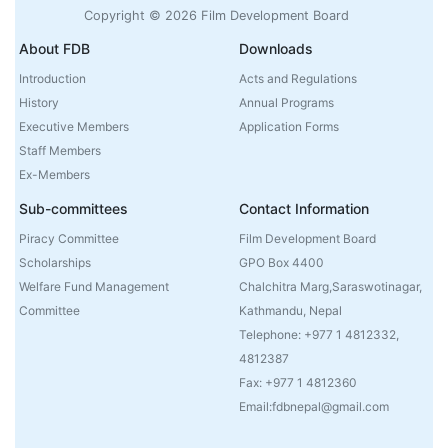
Copyright © 2026 Film Development Board
About FDB
Downloads
Introduction
Acts and Regulations
History
Annual Programs
Executive Members
Application Forms
Staff Members
Ex-Members
Sub-committees
Contact Information
Piracy Committee
Film Development Board
Scholarships
GPO Box 4400
Welfare Fund Management
Chalchitra Marg,Saraswotinagar,
Committee
Kathmandu, Nepal
Telephone: +977 1 4812332,
4812387
Fax: +977 1 4812360
Email:fdbnepal@gmail.com