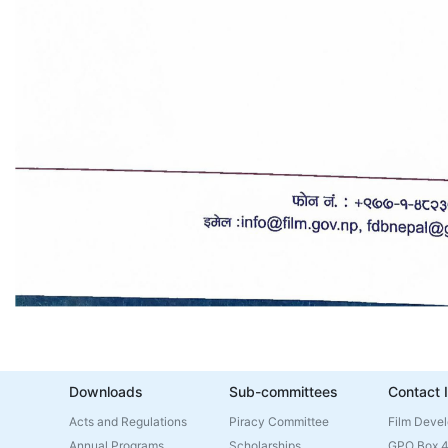
Downloads
Sub-committees
Contact 
Acts and Regulations
Piracy Committee
Film Deve
Annual Programs
Scholarships
GPO Box 