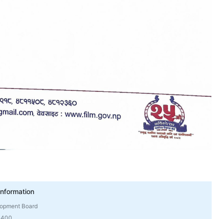
Information
lopment Board
4400