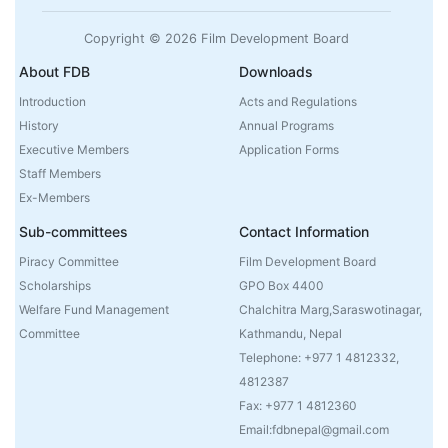
Copyright © 2026 Film Development Board
About FDB
Downloads
Introduction
Acts and Regulations
History
Annual Programs
Executive Members
Application Forms
Staff Members
Ex-Members
Sub-committees
Contact Information
Piracy Committee
Film Development Board
Scholarships
GPO Box 4400
Welfare Fund Management
Chalchitra Marg,Saraswotinagar,
Committee
Kathmandu, Nepal
Telephone: +977 1 4812332,
4812387
Fax: +977 1 4812360
Email:fdbnepal@gmail.com