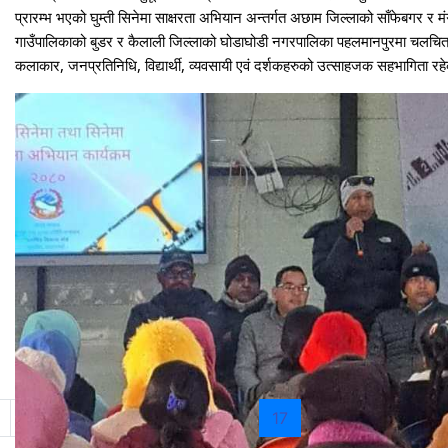
प्रारम्भ भएको घुम्ती सिनेमा साक्षरता अभियान अन्तर्गत अछाम जिल्लाको साँफेबगर 
गाउँपालिकाको बुडर र कैलाली जिल्लाको घोडाघोडी नगरपालिका पहलमानपुरमा चलचित्र
कलाकार, जनप्रतिनिधि, विद्यार्थी, व्यवसायी एवं दर्शकहरुको उत्साहजक सहभागिता रहे
(current)
11
12
13
14
15
16
17
18
19
20