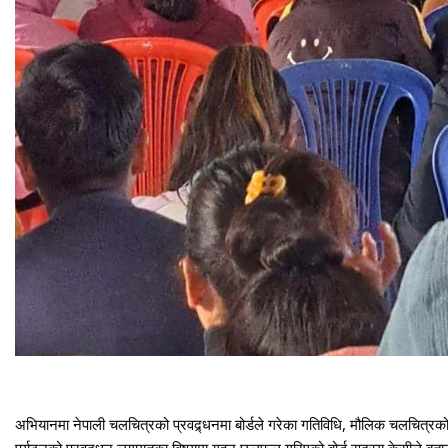
अभियानमा नेपाली चलचित्रको प्रवद्र्धनमा बोर्डले गरेका गतिविधि, मौलिक चलचित्र
पर्यटनको प्रवद्र्धन लगायतका विषयमा गहन छलफल गरिएको बोर्ड सदस्य केसीले बताउनु 