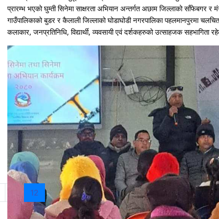
प्रारम्भ भएको घुम्ती सिनेमा साक्षरता अभियान अन्तर्गत अछाम जिल्लाको साँफेबगर 
गाउँपालिकाको बुडर र कैलाली जिल्लाको घोडाघोडी नगरपालिका पहलमानपुरमा चलचित्र
कलाकार, जनप्रतिनिधि, विद्यार्थी, व्यवसायी एवं दर्शकहरुको उत्साहजक सहभागिता रहे
(current)
11
12
13
14
15
16
17
18
19
20