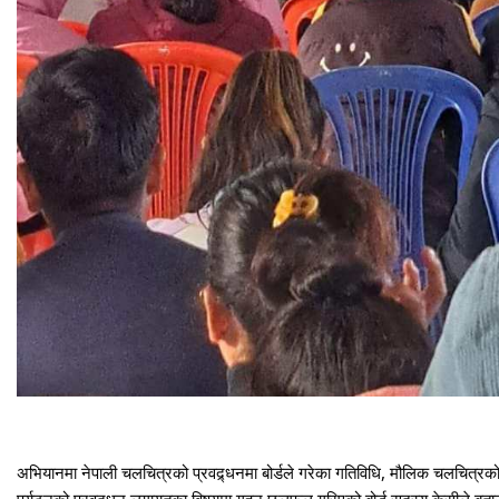
अभियानमा नेपाली चलचित्रको प्रवद्र्धनमा बोर्डले गरेका गतिविधि, मौलिक चलचित्र
पर्यटनको प्रवद्र्धन लगायतका विषयमा गहन छलफल गरिएको बोर्ड सदस्य केसीले बताउनु 