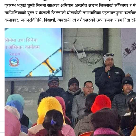
प्रारम्भ भएको घुम्ती सिनेमा साक्षरता अभियान अन्तर्गत अछाम जिल्लाको साँफेबगर 
गाउँपालिकाको बुडर र कैलाली जिल्लाको घोडाघोडी नगरपालिका पहलमानपुरमा चलचित्र
कलाकार, जनप्रतिनिधि, विद्यार्थी, व्यवसायी एवं दर्शकहरुको उत्साहजक सहभागिता रहे
11
12
13
14
15
16
17
18
19
20