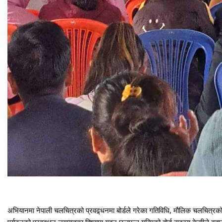
अभियानमा नेपाली चलचित्रको प्रवद्र्धनमा बोर्डले गरेका गतिविधि, मौलिक चलचित्र
पर्यटनको प्रवद्र्धन लगायतका विषयमा गहन छलफल गरिएको बोर्ड सदस्य केसीले बताउनु 