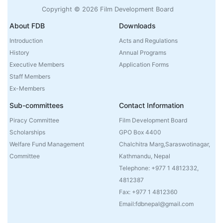
Copyright © 2026 Film Development Board
About FDB
Downloads
Introduction
Acts and Regulations
History
Annual Programs
Executive Members
Application Forms
Staff Members
Ex-Members
Sub-committees
Contact Information
Piracy Committee
Film Development Board
Scholarships
GPO Box 4400
Welfare Fund Management
Chalchitra Marg,Saraswotinagar,
Committee
Kathmandu, Nepal
Telephone: +977 1 4812332,
4812387
Fax: +977 1 4812360
Email:fdbnepal@gmail.com