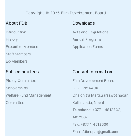
Copyright © 2026 Film Development Board
About FDB
Downloads
Introduction
Acts and Regulations
History
Annual Programs
Executive Members
Application Forms
Staff Members
Ex-Members
Sub-committees
Contact Information
Piracy Committee
Film Development Board
Scholarships
GPO Box 4400
Welfare Fund Management
Chalchitra Marg,Saraswotinagar,
Committee
Kathmandu, Nepal
Telephone: +977 1 4812332,
4812387
Fax: +977 1 4812360
Email:fdbnepal@gmail.com