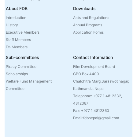
About FDB
Downloads
Introduction
Acts and Regulations
History
Annual Programs
Executive Members
Application Forms
Staff Members
Ex-Members
Sub-committees
Contact Information
Piracy Committee
Film Development Board
Scholarships
GPO Box 4400
Welfare Fund Management
Chalchitra Marg,Saraswotinagar,
Committee
Kathmandu, Nepal
Telephone: +977 1 4812332,
4812387
Fax: +977 1 4812360
Email:fdbnepal@gmail.com