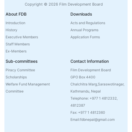
Copyright © 2026 Film Development Board
About FDB
Downloads
Introduction
Acts and Regulations
History
Annual Programs
Executive Members
Application Forms
Staff Members
Ex-Members
Sub-committees
Contact Information
Piracy Committee
Film Development Board
Scholarships
GPO Box 4400
Welfare Fund Management
Chalchitra Marg,Saraswotinagar,
Committee
Kathmandu, Nepal
Telephone: +977 1 4812332,
4812387
Fax: +977 1 4812360
Email:fdbnepal@gmail.com