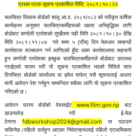
प्रथम पटक सूचना प्रकाशित मिति: २०८१।१०।२२
चलचित्र विकास बोर्डको चालू आ.व. २०८१/०८२ को स्वीकृत वार्षिक
कार्यक्रम अनुसार चलचित्रकर्मीहरूको दक्षता अभिवृद्धिका लागि
बोर्डबाट कर्णाली प्रदेशको सुर्खेतमा यही मिति २०८१।१०।३० देखि
मिति २०८१।११।०४
गते सम्म ५ (पाँच) दिन मेकअप सम्बन्धी
कार्यशाला सञ्चालन गर्न लागिएको हुँदा उक्त कार्यशालामा सहभागी
हुन कर्णाली प्रदेशका इच्छुक चलचित्रकर्मीहरुले बोर्डबाट उपलब्ध
गराईएको फारम भरी यो सूचना प्रकाशित भएको मितिले सात
दिनभित्र बोर्डको कार्यालय वा इमेल मार्फत् यसै सूचनालाई आधार
मानी आवेदन पेश गर्नहुन सम्बन्धित सबैका लागि यो सूचना प्रकाशित
गरिएको छ।
www.film.gov.np
आवेदन फारम बोर्डको वेवसाईट
बाट
डाउनलोड गरी ई-मेल
fdbworkshop2024@gmail.com
ठेगाना
मा पठाउन
सकिनेछ।पहिलो दर्ताहुन आएका निवेदनहरूलाई पहिलो प्राथमिकता