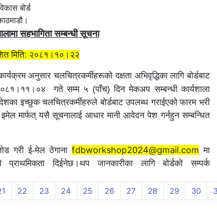
िकास बोर्ड
काठमाडौ।
शालामा सहभागिता सम्बन्धी सूचना
ाशित मिति: २०८१।१०।२२
्यक्रम अनुसार चलचित्रकर्मीहरूको दक्षता अभिवृद्धिका लागि बोर्डबाट
ि २०८१।११।०४
गते सम्म ५ (पाँच) दिन मेकअप सम्बन्धी कार्यशाला
्रदेशका इच्छुक चलचित्रकर्मीहरुले बोर्डबाट उपलब्ध गराईएको फारम भरी
इमेल मार्फत् यसै सूचनालाई आधार मानी आवेदन पेश गर्नहुन सम्बन्धित
fdbworkshop2024@gmail.com
ोड गरी ई-मेल ठेगाना
मा
 प्राथमिकता दिईनेछ।थप जानकारीका लागि बोर्डको सम्पर्क
21
22
23
24
25
26
27
28
29
30