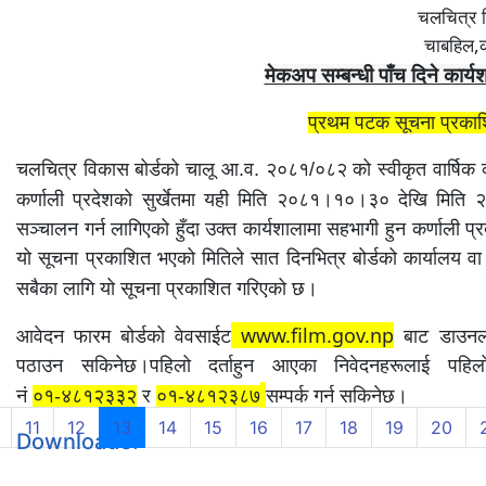
चलचित्र व
,
चाबहिल
मेकअप सम्बन्धी पाँच दिने कार्य
प्रथम पटक सूचना प्रक
चलचित्र विकास बोर्डको चालू आ.व. २०८१/०८२ को स्वीकृत वार्षिक कार
कर्णाली प्रदेशको सुर्खेतमा यही मिति २०८१।१०।३० देखि मित
सञ्चालन गर्न लागिएको हुँदा उक्त कार्यशालामा सहभागी हुन कर्णाली प
यो सूचना प्रकाशित भएको मितिले सात दिनभित्र बोर्डको कार्यालय वा 
सबैका लागि यो सूचना प्रकाशित गरिएको छ।
www.film.gov.np
आवेदन फारम बोर्डको वेवसाईट
बाट डाउनल
पठाउन सकिनेछ।पहिलो दर्ताहुन आएका निवेदनहरूलाई पहिलो
नं
०१-४८१२३३२
र
०१-४८१२३८७
सम्पर्क गर्न सकिनेछ।
(current)
11
12
13
14
15
16
17
18
19
20
Downloads: