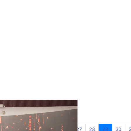
(current)
21
22
23
24
25
26
27
28
29
30