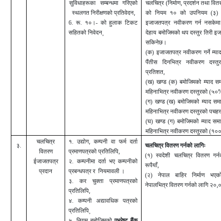
,
सुविधाहरूका सम्बन्धमा गरिएको
चलचित्र (निर्माण
प्रदर्शन तथा वि
,
स्थलगत निरीक्षणको प्रतिवेदन
को नियम १० को उपनियम (३) बम
6. रू. १०।- को हुलाक टिकट
इजाजतपत्र नवीकरण गर्न नसकेमा
सहितको निवेदन
¸
देहाय बमोजिमको थप दस्तुर तिरी इ
सकिनेछ।
(क) इजाजतपत्र नवीकरण गर्ने म्या
पैंतीस दिनभित्र नवीकरण दस्त
,
प्रतिशत
(ख) खण्ड (क) बमोजिमको म्याद समा
महिनाभित्र नवीकरण दस्तुरको (५०
(ग) खण्ड (ख) बमोजिमको म्याद समा
महिनाभित्र नवीकरण दस्तुरको पचहत
(घ) खण्ड (ग) बमोजिमको म्याद समा
महिनाभित्र नवीकरण दस्तुरको (१
,
चलचित्र
१. उद्योग
कम्पनी वा फर्म दर्ता
३.
चलचित्र वितरण गर्नको लागिः
,
वितरण
प्रमाणपत्रको प्रतिलिपि
(१) स्वदेशी चलचित्र वितरण गर्
ईजाजतपत्र
२. कम्पनीमा दर्ता भए कम्पनीको
,
रूपैयाँ
प्रदान
प्रबन्धपत्र र नियमावली ।
(२) नेपाल बाहिर निर्माण भएक
३. कर चुक्ता प्रमाणपत्रको
,
नेपालभित्र वितरण गर्नको लागि २०
,
प्रतिलिपि
४. कम्पनी अद्यावधिक पत्रको
प्रतिलिपि
¸
५.
नियम बमोजिमको
एभरेष्ट बैंक