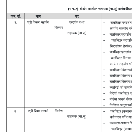
(
ग १.२) बोर्डमा कार्यरत सहायक (ना.सु) कर्मचारीहर
क्र. सं.
नाम
पद
१.
श्री विमला महर्जन
प्रदर्शन तथा
–
चलचित्र प्रदर्शन
वितरण
कार्यमा सहयोग गर्न
सहायक (ना.सु)
–
चलचित्र प्रदर्शन ब
–
चलचित्र प्रदर्श
सिटसंख्या हेरफेर) 
–
चलचित्र प्रदर्शन 
–
चलचित्र वितरण इ
कार्यमा सहयोग गर्न
–
चलचित्र वितरणसंग 
–
चलचित्र वितरण सँग
–
चलचित्र वितरण इज
–
च्यारिटी शो सम्बन्
–
विदेशी चलचित्र प्र
–
बोर्डमा आउने सेवा
–
निर्देशन अनुसारको
२.
श्री सिमा काफ्ले
निर्माण
–
चलचित्र (कथा
सहायक (ना.सु)
नवीकरण गर्ने तथा 
–
उपकरण आयात सिफा
–
चलचित्र (कथा