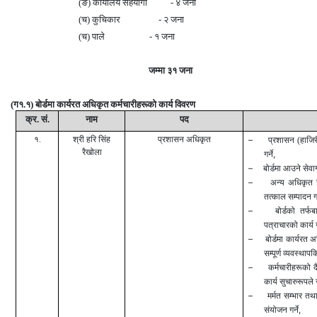
(ङ) कार्यालय सहयोगी
-
४ जना
(च) कुचिकार
-
२ जना
(च) पाले
-
१ जना
जम्मा ३
१
जना
(
ग१.१) बोर्डमा कार्यरत अधिकृत कर्मचारीहरूको कार्य विवरण
क्र. सं.
नाम
पद
१.
श्री हरि सिंह
प्रशासन अधिकृत
–
प्रशासन (हाजिर
रैखोला
,
गर्ने
–
बोर्डमा आउने सेवा
–
अन्य अधिकृत वि
तत्काल सम्पादन गर्न
–
बोर्डको तर्फ
पत्राचारको कार्य गर
–
बोर्डमा कार्यरत
सम्पूर्ण व्यवस्थाप
–
कर्मचारीहरूको 
कार्य सुचारुरूपले
–
मर्मत सम्भार तथ
,
संयोजन गर्ने