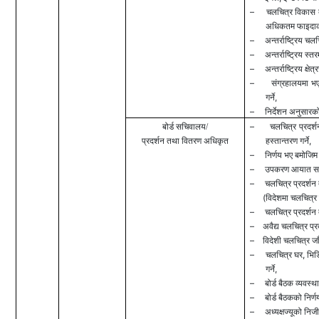
–
चलचित्र विकास बो
अधिकतम फाइदाको ल
–
अन्तर्राष्ट्रिय
–
अन्तर्राष्ट्रिय स्त
–
अन्तर्राष्ट्रिय क्षेत
–
संग्रहालयमा भए
,
गर्ने
–
निर्देशन अनुसारको 
–
बोर्ड सचिवालय
/
चलचित्र प्रदर्
,
प्रदर्शन तथा वितरण अधिकृत
हस्तान्तरण गर्ने
–
निर्णय भए बमोजिम
–
उपकरण आयात सम्बन्
–
चलचित्र प्रदर्शन 
(
विदेशमा चलचित्र 
–
चलचित्र प्रदर्शन
–
अवैद्य चलचित्र प्रद
–
विदेशी चलचित्र जाँ
–
,
चलचित्र घर
भिड
,
गर्ने
–
बोर्ड बैठक व्यवस्था
–
बोर्ड बैठकको निर्ण
–
अध्यक्षज्यूको निज