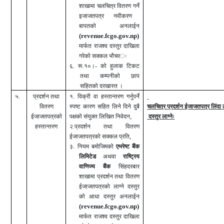
शाखामा
चलचित्र
वितरण गर्ने
इजाजतपत्र
नवीकरण
बापतको
अनलाईन
(
revenue.fcgo.gov.np)
मार्फत
राजश्व दस्तुर दाखिला
गरेको सक्कल भौचर
ः
६. रू.१०।- को हुलाक टिकट
तथा कम्पनीको छाप
सहितको दरखास्त ।
५.
प्रदर्शन तथा
१. विक्री वा हस्तान्तरण गर्नुपर्ने
वितरण
स्पष्ट कारण
सहित लिने दिने दुबै
चलचित्र प्रदर्शन ईजाजतपत्र लिंदा 
,
ईजाजतपत्रको
पक्षको संयुक्त लिखित निवेदन
दस्तुर लाग्नेः
हस्तान्तरण
२.प्रदर्शन तथा वितरण
,
ईजाजतपत्रको सक्कल प्रति
३.
नियम बमोजिमको
एभरेष्ट बैंक
लिमिटे
ड
अथवा
राष्ट्रिय
वाणिज्य बैंक
सिंहदरबार
शाखामा
प्रदर्शन तथा वितरण
ईजाजतपत्रको लाग्ने दस्तुर
को आधा दस्तुर
अनलाईन
(
revenue.fcgo.gov.np)
मार्फत
राजश्व दस्तुर दाखिला