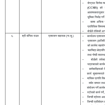
–
सेन्ट्रल सिनेमा म
(CCMS)
को क
आवश्यकतानुसा
भूमिका निर्वाह गर्न
–
बक्स अफिस प
प्राविधिक विषयम
–
बोर्डले तोकेको अन्
६.
श्री संगिता राउत
प्रशासन सहायक
(ना.सु.)
–
कार्यालय प्रशासन
–
प्रशासन (हाजिरी
को कार्यमा सहयोग 
–
चलचित्र क्षेत्रसँ
तथा गोष्ठी व्यवस्थ
–
बोर्डको तर्फब
पत्राचारको कार्यम
–
कर्मचारीहरूको 
कार्य सुचारुरूपले
–
मासिक प्रगति विवर
–
मर्मत सम्भार तथ
संयोजन गर्ने
कार्यम
–
,
स्टोरको कार्य गर्ने
–
जिन्सी श्रेस्ता अद्
–
जिन्सी प्रतिवेदन त