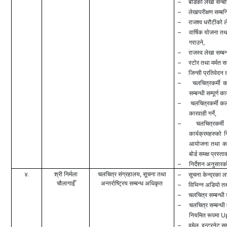
–
बोर्डको लेखा सन्बन्
–
लेखापरीक्षण सम्बन्धि
–
राजश्व धरौटीको ले
–
वार्षिक योजना तथा
,
गराउने
–
राजस्व लेखा सम्बन्ध
–
स्टोर तथा मर्मत सम्
–
जिन्सी प्रतिवेदन त
–
चलचित्रकर्मी 
सम्बन्धी सम्पूर्ण कार्
–
चलचित्रकर्मी कल
,
कारवाही गर्ने
–
चलचित्रकर्मी
कार्यक्रमहरुको न
आयोजना तथा कार
बोर्ड समक्ष प्रस्ताव
–
निर्देशन अनुसारक
,
४.
श्री निर्मला
चलचित्र संग्रहालय
सूचना तथा
–
सूचना केन्द्रका ल
चौलागाईँ
अन्तर्राष्ट्रिय सम्बन्ध अधिकृत
–
विभिन्न अडियो तथ
–
चलचित्र सम्बन्ध
–
चलचित्र सम्बन्धी
U
नियमित रूपमा
–
,
इमेल
इन्टरनेट सम्ब