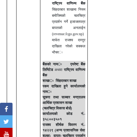
राष्ट्रिय वाणिज्य बैंक
सिंहदरबार शाखामा
नियम
बमोजिमको चलचित्र
प्रदर्शन गर्ने इजाजतपत्र
बापतको
अनलाईन
(
revenue.fcgo.gov.np)
मार्फत
राजश्व दस्तुर
दाखिला
गरेको सक्कल
भौचर
ः
बैंकको नाम
ः
एभरेष्ट बैंक
लिमिटेड
अथवा
राष्ट्रिय वाणिज्य
बैंक
शाखा
ः
सिंहदरबार शाखा
रकम दाखिला हुने कार्यालयको
नाम
ः
सूचना तथा सञ्चार मन्त्रालय
आर्थिक प्रशासन शाखा
(चलचित्र विकास
बोर्ड)
कार्यालयको कोड नं.
-
३५८००३५०१
राजश्व शीर्षक
विवरण
नं.
-
१४२२९
(अन्य प्रशासनिक सेवा
शुल्क) वापतः चलचित्र प्रदर्शन