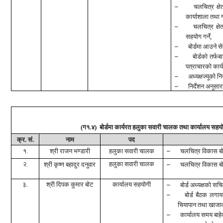
–
चलचित्र क्षे
कार्याशाला तथा गो
–
चलचित्र क्षे
,
सहयोग गर्ने
–
बोर्डमा आउने से
–
बोर्डको तर्फब
पत्राचारको कार्य 
–
अध्यक्षज्यूको न
–
निर्देशन अनुसा
(
ग१.४) बोर्डमा कार्यरत हलुका सवारी चालक तथा कार्यालय सहयोग
क्र. सं.
नाम
पद
–
१.
श्री राजन भण्डारी
हलुका सवारी चालक
चलचित्र विकास बोर
२.
हलुका सवारी चालक
–
श्री कृष्ण बहादुर दनुवार
चलचित्र विकास बोर
.
३
श्री दिपक कुमार बोट
कार्यालय सहयोगी
–
बोर्ड अध्यक्षको स
–
बोर्ड बैठक लगा
चियापान तथा खाजाको 
–
कार्यालय समय बाह