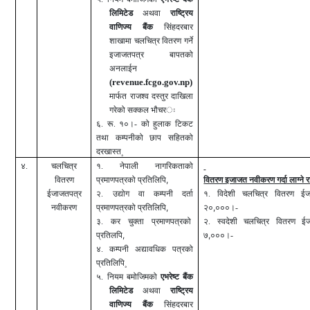
लिमिटे
ड
अथवा
राष्ट्रिय
वाणिज्य बैंक
सिंहदरबार
शाखामा
चलचित्र
वितरण
गर्ने
इजाजतपत्र बापतको
अनलाईन
(
revenue.fcgo.gov.np)
मार्फत
राजश्व दस्तुर दाखिला
गरेको सक्कल भौचर
ः
६. रू. १०।- को हुलाक टिकट
तथा कम्पनीको छाप सहितको
दरखास्त
¸
४.
चलचित्र
१. नेपाली नागरिकताको
,
वितरण
प्रमाणपत्रको प्रतिलिपि
वितरण इजाजत नवीकरण गर्दा लाग्ने रा
ईजाजतपत्र
२. उद्योग वा कम्पनी दर्ता
१.
विदेशी चलचित्र वितरण ईजा
,
,
नवीकरण
प्रमाणपत्रको प्रतिलिपि
२०
०००।-
३. कर चुक्ता प्रमाणपत्रको
२.
स्वदेशी चलचित्र वितरण ईज
,
,
प्रतिलपि
७
०००।-
४. कम्पनी अद्यावधिक पत्रको
प्रतिलिपि
¸
५.
नियम बमोजिमको
एभरेष्ट बैंक
लिमिटे
ड
अथवा
राष्ट्रिय
वाणिज्य बैंक
सिंहदरबार