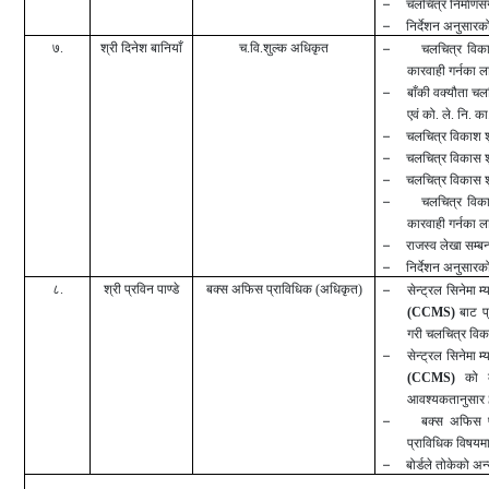
–
चलचित्र निर्माणसँ
–
निर्देशन अनुसारको 
७
.
श्री दिनेश बानियाँ
च.वि.शुल्क अधिकृत
–
चलचित्र विका
कारवाही गर्नका लाग
–
बाँकी वक्यौता चल
एवं को. ले. नि. क
–
चलचित्र विकाश श
–
चलचित्र विकास श
–
चलचित्र विकास शुल
–
चलचित्र विका
कारवाही गर्नका लाग
–
राजस्व लेखा सम्बन्ध
–
निर्देशन अनुसारको 
८
.
श्री प्रविन पाण्डे
बक्स अफिस प्राविधिक
(अधिकृत)
–
सेन्ट्रल सिनेमा म्
(CCMS)
बाट प्र
गरी चलचित्र विक
–
सेन्ट्रल सिनेमा म
(CCMS)
को का
आवश्यकतानुसार
–
बक्स अफिस प
प्राविधिक विषयम
–
बोर्डले तोकेको अन्य