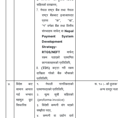
,
सहितको दरखास्त
7.
नेपाल राष्ट्र बैंक तथा नेपाल
राष्ट्र बैंकबाट इजाजतपत्र
, “
,
प्राप्त
“
क
”
ख
”
“
ग
”
वर्गका
बैंक
तथा
वित्तीय
Nepal
संस्थाहरू
मार्फत्
वा
Payment System
Development
Strategy-
RTGS/NEFT
मार्फत्
रकम पठाएको प्रमाणित
कागजातहरूको प्रतिलिपि
,
8.
(TDS)
कट्टा गरी रकम
दाखिला गरेको बैंक भौंचरको
प्रतिलिपि
,
७.
विदेश बाट
१. नेपाली नागरिकताको
रू. १०।- को हुलाक
,
सामान आयात
प्रमाणपत्रको प्रतिलिपि
अन्य दस्तुर नलाग
गर्दा भन्सार
२. मूल्य सुची सहितको
proforma invoice
महशुल छुट
(
)
सिफारिस
३. विदेशी कम्पनी संग भएको
,
सम्झौता पत्र
४. कम्पनी वा उद्योग दर्ता