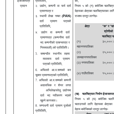
,
,
ईजाजतपत्र
प्रतिलिपि
को
,
प्रदान
२. उद्योग
कम्पनी वा फर्म दर्ता
नियम ५ को (ग) बमोजिम चलचित्र प
प्रमाणपत्र र
देहायका क्षेत्रका चलचित्रघरका लाग
PAN
(
)
३. स्थायी लेखा नम्बर
राजश्व दस्तुर लाग्नेछः
दर्ता प्रमाण पत्रको
,
“
”
“
प्रतिलिपि
क्षेत्र
क
र
ख
श्रेणीको
४. उद्योग वा कम्पनी दर्ता
चलचित्र घ
प्रमाणपत्र (कम्पनीमा दर्ता
,
(१)
३०
०००।
भए कम्पनीको प्रबन्धपत्र र
महानगरपालिका
नियमावली) को प्रतिलिपि।
,
(२)
२५
०००।
5. सम्बन्धीत स्थानीय तहमा
उपमहानगरपालिका
व्यवसाय दर्ता प्रमाण
,
(३) नगरपालिका
२०
०००।
पत्रको प्रतिलिपि,
6. अघिल्लो आ.व.सम्मको कर
,
(४)
गाउँ
पा
लिका
१५
०००।
,
चुक्ता प्रमाणपत्रको प्रतिलिपि
7. अघिल्लो आ.व.सम्मको कम्पनी
अद्यावधिक र शेयर लगत
अभिलेख/घरेलु उद्योगमा
(ख) चलचित्रघर निर्माण ईजाजतपत्
दर्ता भए नवीकरण भएको
नियम ५ को (घ) बमोजिम चलचित
खुल्ने कागजात।
चलाउनको लागि देहायका क्षेत्रक
8. जग्गाधनी दर्ता प्रमाण पूर्जाको
देहाय बमोजिमको दस्तुर लाग्नेछः
,
प्रतिलिपि