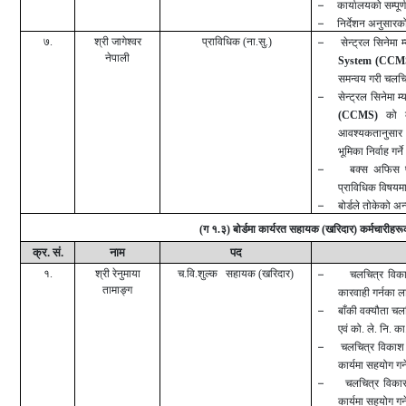
–
कार्यालयको सम्पूर्
–
निर्देशन अनुसारको 
७.
श्री जागेश्वर
प्राविधिक (ना.सु.)
–
सेन्ट्रल सिनेमा 
नेपाली
System (CCM
समन्वय गरी चलचि
–
सेन्ट्रल सिनेमा म
(CCMS)
को क
आवश्यकतानुसा
भूमिका निर्वाह गर्न
–
बक्स अफिस प
प्राविधिक विषयम
–
बोर्डले तोकेको अन्
(
ग १.३) बोर्डमा कार्यरत सहायक (खरिदार) कर्मचारीहरू
क्र. सं.
नाम
पद
१.
श्री रेनुमाया
च.वि.शुल्क सहायक (खरिदार)
–
चलचित्र विका
तामाङ्ग
कारवाही गर्नका लाग
–
बाँकी वक्यौता चल
एवं को. ले. नि. का
–
चलचित्र विकाश 
कार्यमा सहयोग गर्न
–
चलचित्र विकास
कार्यमा सहयोग गर्न