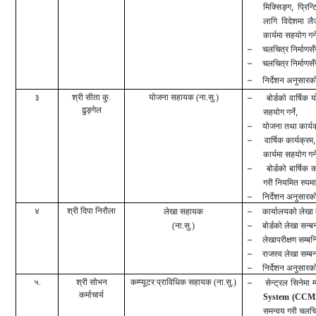
,
मिक्सिङ्ग
प्रिन्
लागि विदेशमा ल
कार्यमा सहयोग गर्न
–
चलचित्र निर्माणसँ
–
चलचित्र निर्माणसँ
–
निर्देशन अनुसारको 
३
श्री सीता कु.
योजना सहायक
(ना.सु.)
–
बोर्डको वार्षिक य
ढुङ्गेल
,
सहयोग गर्ने
–
योजना तथा कार्यक्
–
वार्षिक कार्यक्रम
कार्यमा सहयोग गर्न
–
बोर्डको बार्षिक
गरी नियमित रुपमा 
–
निर्देशन अनुसारको 
४
श्री दिपा निरौला
–
लेखा सहायक
कार्यालयको लेखा 
–
(ना.सु.)
बोर्डको लेखा सन्बन्
–
लेखापरीक्षण सम्बन्
–
राजस्व लेखा सम्बन्
–
निर्देशन अनुसारको 
५.
श्री सोभन
कम्प्यूटर प्राविधिक
सहायक (ना.सु.)
–
सेन्ट्रल सिनेमा 
कर्माचार्य
System (CCM
समन्वय गरी चलचि