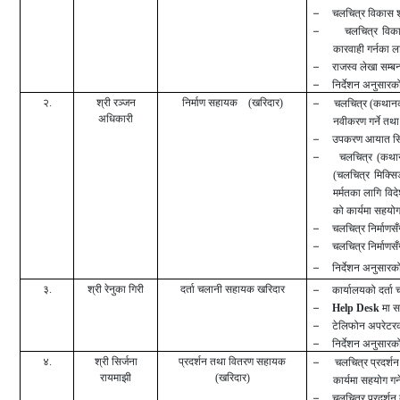
–
चलचित्र विकास शुल
–
चलचित्र विका
कारवाही गर्नका लाग
–
राजस्व लेखा सम्बन्
–
निर्देशन अनुसारको 
२.
श्री रञ्जन
निर्माण सहायक (खरिदार)
–
चलचित्र (कथा
अधिकारी
नवीकरण गर्ने तथा 
–
उपकरण आयात सिफा
–
चलचित्र (कथ
(चलचित्र मिक्सि
मर्मतका लागि वि
को कार्यमा सहयोग 
–
चलचित्र निर्माणसँ
–
चलचित्र निर्माणसँ
–
निर्देशन अनुसारको 
३.
श्री रेनुका गिरी
दर्ता चलानी सहायक
खरिदार
–
कार्यालयको दर्ता चल
–
Help Desk
मा सह
–
टेलिफोन अपरेटरको 
–
निर्देशन अनुसारको 
४.
श्री सिर्जना
प्रदर्शन तथा वितरण
सहायक
–
चलचित्र प्रदर्शन
रायमाझी
(खरिदार)
कार्यमा सहयोग गर्न
–
चलचित्र प्रदर्शन ब