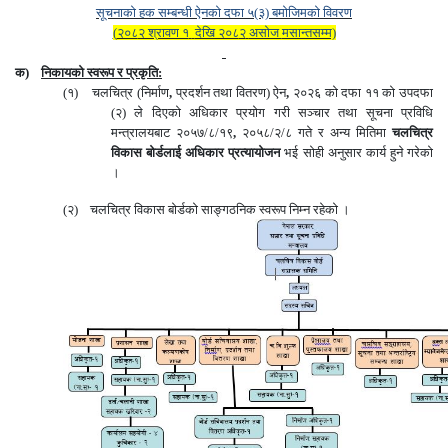
सूचनाको हक सम्बन्धी ऐनको दफा ५(३) बमोजिमको विवरण
(
२०८
२ श्रावण १
देखि २०८
२
असोज
मसान्तसम्म)
क)
निकायको स्वरूप र प्रकृति
:
(१) चलचित्र (निर्माण
,
प्रदर्शन तथा वितरण) ऐन
,
२०२६ को दफा ११ को उपदफा
(२) ले दिएको अधिकार प्रयोग गरी सञ्चार तथा सूचना प्रविधि
मन्त्रालयबाट २०५७
/
८
/
१९
,
२०५८
/
२
/
८ गते र अन्य मितिमा
चलचित्र
विकास बोर्डलाई अधिकार प्रत्यायोजन
भई सोही अनुसार कार्य हुने गरेको
।
(२) चलचित्र विकास बोर्डको साङ्गठनिक स्वरूप निम्न रहेको ।