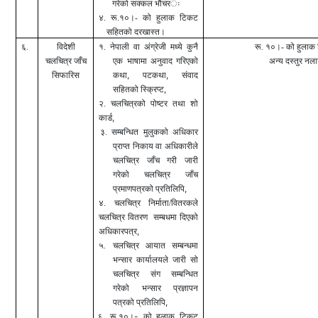
गरेको सक्कल भौचर
ः
४. रू.१०।- को हुलाक टिकट
सहितको
दरखास्त।
६.
विदेशी
१. नेपाली वा अंग्रेजी मध्ये कुनै
रू. १०।- को हुलाक
चलचित्र जाँच
एक भाषामा अनुवाद गरिएको
अन्य दस्तुर नलाग
,
,
सिफारिस
कथा
पटकथा
संवाद
,
सहितको स्क्रिप्ट
२. चलचित्रको पोष्टर तथा शो
,
कार्ड
३. सम्बन्धित मुलुकको अधिकार
प्राप्त निकाय वा अधिकारीले
चलचित्र जाँच गरी जारी
गरेको चलचित्र जाँच
,
प्रमाणपत्रको प्रतिलिपि
४. चलचित्र निर्माता/वितरकले
चलचित्र वितरण सम्बधमा दिएको
,
अधिकारपत्र
५. चलचित्र आयात सम्बन्धमा
भन्सार कार्यालयले जारी सो
चलचित्र संग सम्बन्धित
गरेको भन्सार प्रज्ञापन
,
पत्रको प्रतिलिपि
-
६. रू.१०।
को
हुलाक टिकट