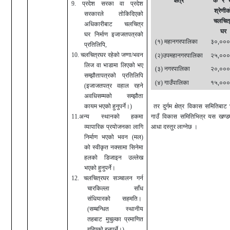
“
”
“
क्षेत्र
क
र
9. प्रदेश सरका वा प्रदेश
श्रेणीक
सरकारले तोकिदिएको
चलचित
अधिकारीबाट चलचित्र
घर
घर निर्माण इजाजतपत्रको
,
(१) महानगरपालिका
३०
०००
प्रतिलिपि,
10.
चलचित्रघर रहेको जग्गा/भवन
,
(२)उपमहानगरपालिका
२५
०००
लिज वा भाडामा लिएको भए
,
(३) नगर
पा
लिका
२०
०००
सम्झौतापत्रको प्रतिलिपि
,
(४)
गाउँ
पालिका
१५
०००
(इजाजतपत्र वहाल रहने
अवधिसम्मको सम्झौता
कायम भएको हुनुपर्ने।)
तर दुर्गम क्षेत्र विकास समितिबाट 
11.अन्य स्थानको हकमा
गाउँ विकास समितिभित्र यस
खण्ड
व्यापारिक प्रयोजनका लागि
आधा दस्तुर लाग्नेछ ।
निर्माण भएको भवन (मल)
को स्वीकृत नक्सामा सिनेमा
हलको डिजाइन उल्लेख
भएको हुनुपर्ने।
12. चलचित्रघर सञ्चालन गर्न
चारकिल्ला साँध
संधियारको सहमति।
(सम्बन्धित स्थानीय
तहबाट मुचुल्का प्रमाणित
गरिएको हुनुपर्ने।)