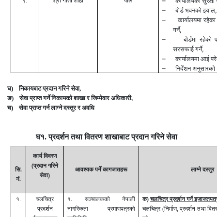
९.
श्री गीता शाही
पाले
–
कार्यालयको सुरक्षा ग
–
बोर्ड भवनको झ्याल
–
कार्यालयमा रहेका
,
गर्ने
–
बोर्डमा रहेको 
,
सरसफाई गर्ने
–
कार्यालयमा आई परेक
–
निर्देशन अनुसारको 
घ) निकायबाट प्रदान गरिने सेवा
,
ङ) सेवा प्राप्त गर्ने निकायको शाखा र जिम्मेवार अधिकारी
,
च) सेवा प्राप्त गर्न लाग्ने दस्तुर र अवधि
घ१. प्रदर्शन तथा वितरण शाखाबाट प्रदान गरिने सेवा
कार्य विवरण
(प्रदान गरिने
सि.
आवश्यक पर्ने कागजातहरू
लाग्ने दस्तुर
सेवा)
नं.
१.
चलचित्र
१. सञ्चालकको नेपाली
क)
चलचित्र प्रदर्शन गर्ने इजाजतपत्
,
प्रदर्शन
नागरिकता प्रमाणपत्रको
चलचित्र (निर्माण
प्रदर्शन तथा वि