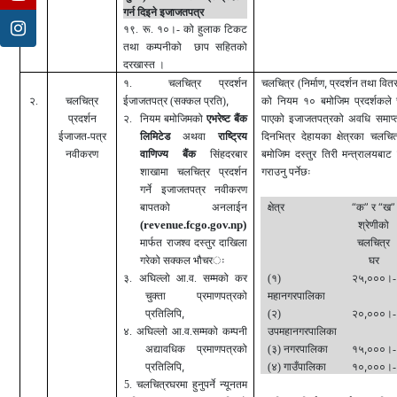
गर्न दिइने इजाजतपत्र
१९. रू. १०।- को हुलाक टिकट
तथा कम्पनीको छाप सहितको
दरखास्त ।
,
१. चलचित्र प्रदर्शन
चलचित्र (निर्माण
प्रदर्शन तथा वि
,
२.
चलचित्र
ईजाजतपत्र (सक्कल प्रति)
को नियम १० बमोजिम प्रदर्शकले चल
प्रदर्शन
२.
नियम बमोजिमको
एभरेष्ट बैंक
पाएको इजाजतपत्रको अवधि समाप्त
ईजाजत-पत्र
लिमिटे
ड
अथवा
राष्ट्रिय
दिनभित्र देहायका क्षेत्रका चलचि
नवीकरण
वाणिज्य बैंक
सिंहदरबार
बमोजिम दस्तुर तिरी मन्त्रालयब
शाखामा
चलचित्र प्रदर्शन
गराउनु पर्नेछः
गर्ने इजाजतपत्र
नवीकरण
“
”
“
”
बापतको
अनलाईन
क्षेत्र
क
र
ख
(
revenue.fcgo.gov.np)
श्रेणीको
मार्फत
राजश्व दस्तुर दाखिला
चलचित्र
गरेको सक्कल भौचर
ः
घर
,
३. अघिल्लो आ.व. सम्मको कर
(१)
२५
०००।-
चुक्ता प्रमाणपत्रको
महानगरपालिका
,
,
प्रतिलिपि
(२)
२०
०००।-
४. अघिल्लो आ.व.सम्मको कम्पनी
उपमहानगरपालिका
,
अद्यावधिक प्रमाणपत्रको
(३) नगरपालिका
१५
०००।-
,
,
प्रतिलिपि
(४)
गाउँपालिका
१०
०००।-
5. चलचित्रघरमा हुनुपर्ने न्यूनतम