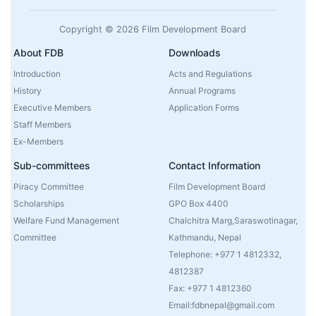
Copyright © 2026 Film Development Board
About FDB
Downloads
Introduction
Acts and Regulations
History
Annual Programs
Executive Members
Application Forms
Staff Members
Ex-Members
Sub-committees
Contact Information
Piracy Committee
Film Development Board
Scholarships
GPO Box 4400
Welfare Fund Management
Chalchitra Marg,Saraswotinagar,
Committee
Kathmandu, Nepal
Telephone: +977 1 4812332,
4812387
Fax: +977 1 4812360
Email:fdbnepal@gmail.com