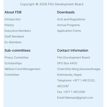
Copyright © 2026 Film Development Board
About FDB
Downloads
Introduction
Acts and Regulations
History
Annual Programs
Executive Members
Application Forms
Staff Members
Ex-Members
Sub-committees
Contact Information
Piracy Committee
Film Development Board
Scholarships
GPO Box 4400
Welfare Fund Management
Chalchitra Marg,Saraswotinagar,
Committee
Kathmandu, Nepal
Telephone: +977 1 4812332,
4812387
Fax: +977 1 4812360
Email:fdbnepal@gmail.com