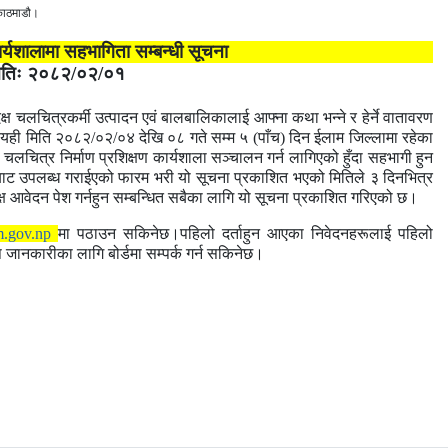
काठमाडौ।
र्यशालामा सहभागिता सम्बन्धी सूचना
मितिः २०८२/०२/०१
¸ दक्ष चलचित्रकर्मी उत्पादन एवं बालबालिकालाई आफ्ना कथा भन्ने र हेर्ने वातावरण
 यही मिति २०८२/०२/०४ देखि ०८ गते सम्म ५ (पाँच) दिन ईलाम जिल्लामा रहेका
 चलचित्र निर्माण प्रशिक्षण कार्यशाला सञ्चालन गर्न लागिएको हुँदा सहभागी हुन
्डबाट उपलब्ध गराईएको फारम भरी
यो सूचना प्रकाशित भएको मितिले
३
दिनभित्र
्ष
आवेदन पेश गर्नहुन सम्बन्धित सबैका लागि यो सूचना प्रकाशित गरिएको छ
।
m.gov.np
मा पठाउन सकिनेछ।पहिलो दर्ताहुन आएका निवेदनहरूलाई पहिलो
ानकारीका लागि बोर्डमा सम्पर्क गर्न सकिनेछ।