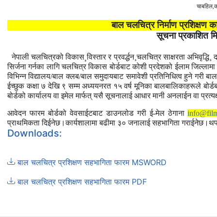
चाबहिल,
बाल चलचित्र निर्माण प्रशिक्षण का
सूचना प्रकाशित 
नेपाली चलचित्रको विकास
¸
विस्तार र प्रवर्द्धन¸चलचित्र साक्षरता अभिवृद्धि
सिर्जना गर्नका लागि चलचित्र विकास
बोर्डबाट
कोशी प्रदेशको ईलाम जिल्लामा
विभिन्न विद्यालय/बाल क्लब/बाल समुदायबाट समावेशी प्रतिनिधित्व हुने गरी बाल
ईच्छुक कक्षा ७ देखि ९ सम्म अध्ययनरत १५ वर्ष मूनिका बालबालिकाहरूले बोर
बोर्डको कार्यालय वा इमेल मार्फत् यसै सूचनालाई आधार मानी
अनलाईन वा प्रत्यक
आवेदन फारम बोर्डको वेवसाईटबाट डाउनलोड गरी ई-मेल ठेगाना
info@fil
प्राथमिकता दिईनेछ।कार्यशालामा बढीमा ३० जनालाई सहभागिता गराईनेछ।थप ज
Downloads:
बाल चलचित्र प्रशिक्षण सहभागिता फारम MSWORD
बाल चलचित्र प्रशिक्षण सहभागिता फारम PDF