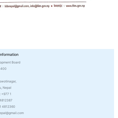
Information
lopment Board
4400
swotinagar,
, Nepal
: +977 1
 4812387
 1 4812360
nepal@gmail.com