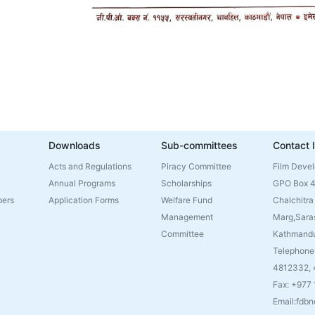
Downloads
Sub-committees
Contact 
Acts and Regulations
Piracy Committee
Film Deve
Annual Programs
Scholarships
GPO Box 
bers
Application Forms
Welfare Fund
Chalchitra
Management
Marg,Sara
Committee
Kathmandu
Telephone
4812332,
Fax: +977
Email:fdb