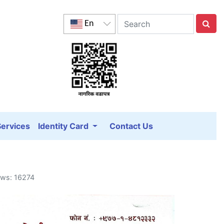
En
Services
Identity Card
Contact Us
ews: 16274