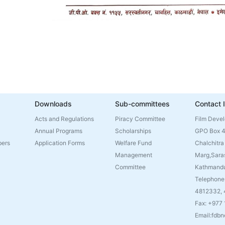
Downloads
Sub-committees
Contact 
Acts and Regulations
Piracy Committee
Film Deve
Annual Programs
Scholarships
GPO Box 
bers
Application Forms
Welfare Fund
Chalchitra
Management
Marg,Sara
Committee
Kathmandu
Telephone
4812332,
Fax: +977
Email:fdb