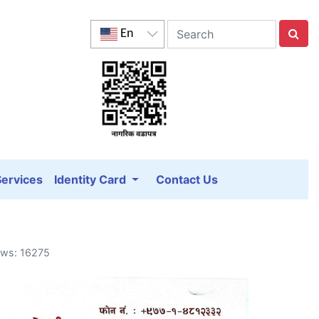
En
Services
Identity Card
Contact Us
ews: 16275