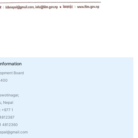
Information
lopment Board
4400
swotinagar,
, Nepal
: +977 1
 4812387
 1 4812360
nepal@gmail.com