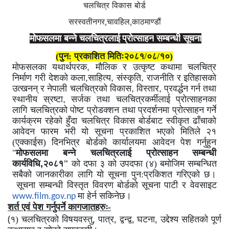
चलचित्र विकास बोर्ड
सरस्वतीनगर,चावहिल,काठमाण्डौं
मोफसलमा बन्ने चलचित्रलाई प्रोत्साहन
सम्बन्धी
सूचना
(पुन:
प्रकाशित
मितिः२०८१/०८/१०)
मोफसलका
यथार्थपरक
,
मौलिक र उत्कृष्ट कथामा चलचित्र
निर्माण गरी देशको कला
,
साहित्य
,
संस्कृति
,
राजनीति र इतिहासको
उत्खनन् र नेपाली चलचित्रको विकास
,
विस्तार
,
प्रवर्द्धन गर्न तथा
स्थानीय स्रष्टा
,
सर्जक तथा चलचित्रकर्मीलाई प्रोत्साहनका
लागि चलचित्रको पोष्ट प्रोडक्शन तथा प्रदर्शनमा प्रोत्साहन गर्ने
कार्यक्रम रहेको हुँदा चलचित्र विकास बोर्डबाट स्वीकृत ढाँचाको
आवेदन फारम भरी यो सूचना प्रकाशित भएको मितिले २१
(एक्काईस) दिनभित्र बोर्डको कार्यालयमा आवेदन पेश गर्नुहुन
"
मोफसलमा बन्ने चलचित्रलाई प्रोत्साहन सम्बन्धी
कार्यविधि
,
२०८१"
को दफा
३ को उपदफा (४) बमोजिम सम्बन्धित
सबैको जानकारीका लागि यो सूचना पुन:प्रकिशत
गरिएको
छ।
सूचना
सम्बन्धी
विस्तृत
विवरण
बोर्डको
सूचना
पाटी
र
वेवसाइट
मा
हेर्न
सकिनेछ।
www.film.gov.np
शर्त एवं पेश गर्नुपर्ने कागजातहरुः-
(
१)
चलचित्रको विषयवस्तु, पात्र, द्वन्द्व, घटना, उद्देश्य सहितको पूर्ण