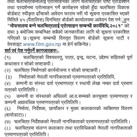
तथा चलचित्रकर्मीलाई प्रोत्साहनका लागि चलचित्रको पोष्ट प्रोडक्शन
तथा प्रदर्शनमा प्रोत्साहन गर्ने कार्यक्रम रहेको हुँदा चलचित्र विकास
बोर्डबाट स्वीकृत ढाँचाको आवेदन फाराम भरी यो सूचना
प्रकाशित
भएको
मितिले
४५
(पैंतालिस)
दिनभित्र
बोर्डको
कार्यालय
मा
आवेदन पेश
गर्न
ु
हु
न
"मोफसलमा बन्ने चलचित्रलाई प्रोत्साहन
सम्बन्धी
कार्यविधि
,
२०८१"
को
दफा
३
बमोजिम
सम्बन्धित
सबैको
जानकारीका
लागि
यो
सूचना
प्रकाशित
गरिएको
छ।सूचना
सम्बन्धी
विस्तृत
विवरण
बोर्डको
सूचना
पाटी
र
www.film.gov.np
वेवसाइट
मा
हेर्न
सकिनेछ।
शर्त एवं पेश गर्नुपर्ने कागजातहरुः-
(
१)
चलचित्रको विषयवस्तु, पात्र, द्वन्द्व, घटना, उद्देश्य सहितको पूर्ण
कथासार र सोको सफ्टकपी।
(२) चलचित्र निर्माणको कार्ययोजना र सोको सफ्टकपी।
(
३)
निर्माताको नेपाली नागरिकताको प्रमाणपत्रको प्रतिलिपि,
(४) कम्पनी वा संस्था दर्ता प्रमाणपत्र र स्थायी लेखा नम्बर दर्ता प्रमाण
पत्रको प्रतिलिपि।
(५) कम्पनी वा संस्थाको अघिल्लो आ.व.सम्मको करचुक्ता प्रमाणपत्र र
कम्पनी
अद्यावधिक प्रमाणपत्रको प्रतिलिपि।
(६)
निर्माता, निर्देशक, छायाँकार र मुख्य कलाकारको व्यक्तिगत विवरण
(बायोडाटा)।
(७)
चलचित्र निर्देशकको नेपाली नागरिकताको प्रमाणपत्रको प्रतिलिपि।
(८)
चलचित्रमा संलग्न कलाकार तथा प्राविधिकको नेपाली नागरिकताको
प्रमाणपत्रको प्रतिलिपि।