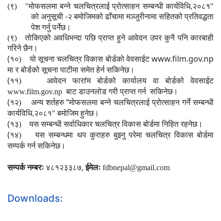
(९) "मोफसलमा बन्ने चलचित्रलाई प्रोत्साहन
सम्बन्धी
कार्यविधि
,
२०८१"
-
को
अनुसूची
२ बमोजिमको ढाँचामा मञ्जुरीनामा सहितको प्रतिवद्धता
पेश गर्नु
पर्नेछ।
(९) तोकिएको अवधिभन्दा पछि प्राप्त हुने आवेदन उपर कुनै पनि कारबाही
गरिने छैन।
(
www.film.gov.np
१०)
यो सूचना चलचित्र विकास बोर्डको वेवसाईट
मा र बोर्डको सूचना पाटीमा समेत हेर्न सकिनेछ।
(
f
११)
आवेदन फार
म बोर्डको कार्यालय वा बोर्डको वेवसाईट
www.film.gov.np
बाट डाउनलोड गरी प्राप्त गर्न
सकिनेछ।
(
“
१२)
अन्य शर्तहरु
मोफसलमा बन्ने चलचित्रलाई प्रोत्साहन गर्ने सम्बन्धी
कार्यविधि,२०८१" बमोजिम हुनेछ।
(
१३)
यस सम्बन्धी सर्वाधिकार चलचित्र विकास बोर्डमा निहित रहनेछ।
(
१४)
यस सम्बन्धमा थप कुराहरु बुझ्नु परेमा चलचित्र विकास बोर्डमा
सम्पर्क गर्न सकिनेछ।
,
सम्पर्क नम्बरः
४८१२३३८७
ईमेलः
fdb
nepal
@gmail.com
Downloads: