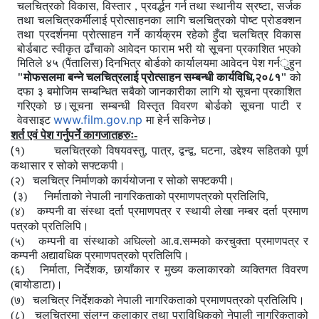
चलचित्रको विकास, विस्तार , प्रवर्द्धन गर्न तथा स्थानीय स्रष्टा, सर्जक
तथा चलचित्रकर्मीलाई प्रोत्साहनका लागि चलचित्रको पोष्ट प्रोडक्शन
तथा प्रदर्शनमा प्रोत्साहन गर्ने कार्यक्रम रहेको हुँदा चलचित्र विकास
बोर्डबाट स्वीकृत ढाँचाको आवेदन फाराम भरी यो सूचना
प्रकाशित
भएको
मितिले
४५
(पैंतालिस)
दिनभित्र
बोर्डको
कार्यालय
मा
आवेदन पेश
गर्न
ु
हु
न
"मोफसलमा बन्ने चलचित्रलाई प्रोत्साहन
सम्बन्धी
कार्यविधि
,
२०८१"
को
दफा
३
बमोजिम
सम्बन्धित
सबैको
जानकारीका
लागि
यो
सूचना
प्रकाशित
गरिएको
छ।सूचना
सम्बन्धी
विस्तृत
विवरण
बोर्डको
सूचना
पाटी
र
www.film.gov.np
वेवसाइट
मा
हेर्न
सकिनेछ।
शर्त एवं पेश गर्नुपर्ने कागजातहरुः-
(
१)
चलचित्रको विषयवस्तु, पात्र, द्वन्द्व, घटना, उद्देश्य सहितको पूर्ण
कथासार र सोको सफ्टकपी।
(२) चलचित्र निर्माणको कार्ययोजना र सोको सफ्टकपी।
(
३)
निर्माताको नेपाली नागरिकताको प्रमाणपत्रको प्रतिलिपि,
(४) कम्पनी वा संस्था दर्ता प्रमाणपत्र र स्थायी लेखा नम्बर दर्ता प्रमाण
पत्रको प्रतिलिपि।
(५) कम्पनी वा संस्थाको अघिल्लो आ.व.सम्मको करचुक्ता प्रमाणपत्र र
कम्पनी
अद्यावधिक प्रमाणपत्रको प्रतिलिपि।
(६)
निर्माता, निर्देशक, छायाँकार र मुख्य कलाकारको व्यक्तिगत विवरण
(बायोडाटा)।
(७)
चलचित्र निर्देशकको नेपाली नागरिकताको प्रमाणपत्रको प्रतिलिपि।
(८)
चलचित्रमा संलग्न कलाकार तथा प्राविधिकको नेपाली नागरिकताको