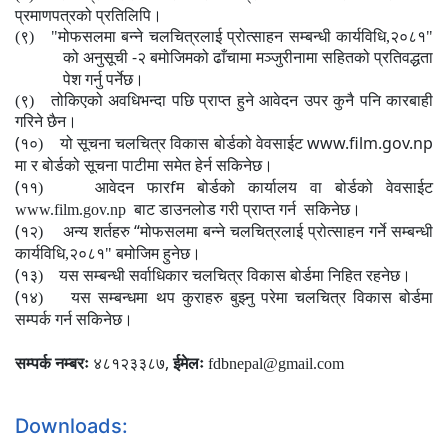
प्रमाणपत्रको प्रतिलिपि।
(९) "मोफसलमा बन्ने चलचित्रलाई प्रोत्साहन
सम्बन्धी
कार्यविधि
,
२०८१"
-
को
अनुसूची
२ बमोजिमको ढाँचामा मञ्जुरीनामा सहितको प्रतिवद्धता
पेश गर्नु
पर्नेछ।
(९) तोकिएको अवधिभन्दा पछि प्राप्त हुने आवेदन उपर कुनै पनि कारबाही
गरिने छैन।
(
www.film.gov.np
१०)
यो सूचना चलचित्र विकास बोर्डको वेवसाईट
मा र बोर्डको सूचना पाटीमा समेत हेर्न सकिनेछ।
(
f
११)
आवेदन फार
म बोर्डको कार्यालय वा बोर्डको वेवसाईट
www.film.gov.np
बाट डाउनलोड गरी प्राप्त गर्न
सकिनेछ।
(
“
१२)
अन्य शर्तहरु
मोफसलमा बन्ने चलचित्रलाई प्रोत्साहन गर्ने सम्बन्धी
कार्यविधि,२०८१" बमोजिम हुनेछ।
(
१३)
यस सम्बन्धी सर्वाधिकार चलचित्र विकास बोर्डमा निहित रहनेछ।
(
१४)
यस सम्बन्धमा थप कुराहरु बुझ्नु परेमा चलचित्र विकास बोर्डमा
सम्पर्क गर्न सकिनेछ।
,
सम्पर्क नम्बरः
४८१२३३८७
ईमेलः
fdb
nepal
@gmail.com
Downloads: