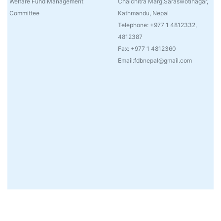
Welfare Fund Management
Chalchitra Marg,Saraswotinagar,
Committee
Kathmandu, Nepal
Telephone: +977 1 4812332,
4812387
Fax: +977 1 4812360
Email:fdbnepal@gmail.com