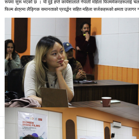
रूपमा सुरू भएको छ । यो
दुई हप्ते कार्यशालाले नेपाली महिला फिल्ममेकरहरूलाई चलचि
फिल्म क्षेत्रमा लैङ्गिक समानताको प्रवर्द्धन सहित महिला सर्जकहरूको क्षमता उजागर ग
11
12
13
14
15
16
17
18
19
20