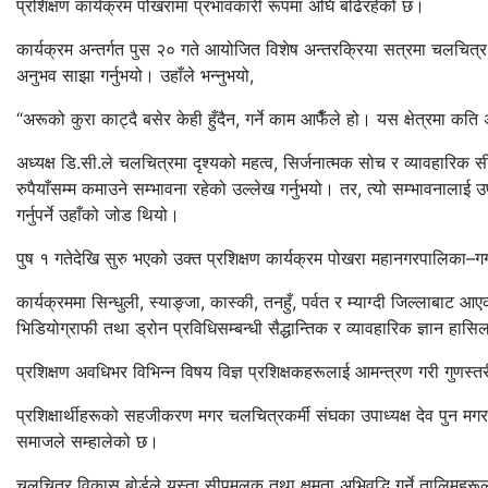
प्रशिक्षण कार्यक्रम पोखरामा प्रभावकारी रूपमा अघि बढिरहेको छ।
कार्यक्रम अन्तर्गत पुस २० गते आयोजित विशेष अन्तरक्रिया सत्रमा चलचित्र व
अनुभव साझा गर्नुभयो। उहाँले भन्नुभयो,
“अरूको कुरा काट्दै बसेर केही हुँदैन, गर्ने काम आफैँले हो। यस क्षेत्रमा कति 
अध्यक्ष डि.सी.ले चलचित्रमा दृश्यको महत्व, सिर्जनात्मक सोच र व्यावहारिक स
रुपैयाँसम्म कमाउने सम्भावना रहेको उल्लेख गर्नुभयो। तर, त्यो सम्भावनालाई
गर्नुपर्ने उहाँको जोड थियो।
पुष १ गतेदेखि सुरु भएको उक्त प्रशिक्षण कार्यक्रम पोखरा महानगरपालि
कार्यक्रममा सिन्धुली, स्याङ्जा, कास्की, तनहुँ, पर्वत र म्याग्दी जिल्लाबाट
भिडियोग्राफी तथा ड्रोन प्रविधिसम्बन्धी सैद्धान्तिक र व्यावहारिक ज्ञान हास
प्रशिक्षण अवधिभर विभिन्न विषय विज्ञ प्रशिक्षकहरूलाई आमन्त्रण गरी गुण
प्रशिक्षार्थीहरूको सहजीकरण मगर चलचित्रकर्मी संघका उपाध्यक्ष देव पुन मगरल
समाजले सम्हालेको छ।
चलचित्र विकास बोर्डले यस्ता सीपमूलक तथा क्षमता अभिवृद्धि गर्ने तालिमहरूला