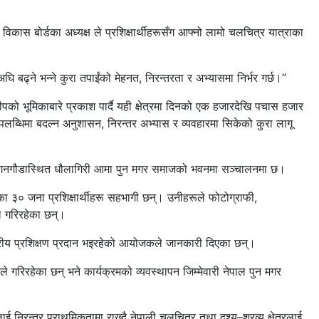
िकास बोर्डका अध्यक्ष ले प्रशिक्षार्थीहरूसँग आफ्नो लामो चलचित्र यात्राका
अघि बढ्ने भन्ने कुरा तपाईंको मेहनत, निरन्तरता र अभ्यासमा निर्भर गर्छ।”
ीपको भूमिकाबारे प्रकाश पार्दै यही क्षेत्रमा दिनको एक हजारदेखि पचास हजार
 उपलब्धिमा बदल्न अनुशासन, निरन्तर अभ्यास र व्यवहारमा सिकेको कुरा लागू
का–गगनगौडास्थित धौलागिरी आमा पुन मगर समाजको भवनमा सञ्चालनमा छ।
 आएका ३० जना प्रशिक्षार्थीहरू सहभागी छन्। उनीहरूले फोटोग्राफी,
िल गरिरहेका छन्।
स्तरीय प्रशिक्षण प्रदान भइरहेको आयोजकले जानकारी दिएका छन्।
े गरिरहेका छन् भने कार्यक्रमको व्यवस्थापन जिम्मेवारी नेपाल पुन मगर
ई निरन्तर प्राथमिकतामा राख्दै नेपाली चलचित्र तथा दृश्य–श्रव्य क्षेत्रलाई