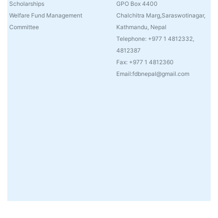
Scholarships
GPO Box 4400
Welfare Fund Management
Chalchitra Marg,Saraswotinagar,
Committee
Kathmandu, Nepal
Telephone: +977 1 4812332,
4812387
Fax: +977 1 4812360
Email:fdbnepal@gmail.com