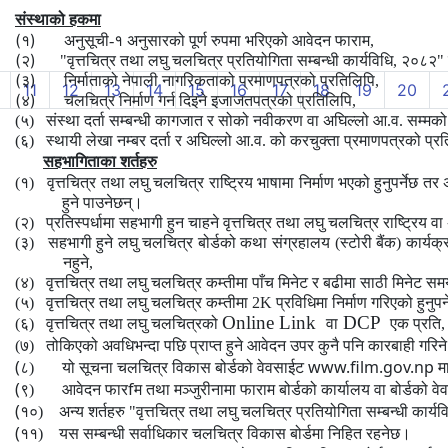
संस्थाको हकमा
(१)
अनुसूची-१ अनुसारको पूर्ण रुपमा भरिएको आवेदन फाराम,
(२)
"वृत्तचित्र तथा लघु चलचित्र प्रतियोगिता सम्बन्धी कार्यविधि, २०८२" 
(३)
निर्माताको नेपाली नागरिकताको प्रमाणपत्रको प्रतिलिपि,
11
12
13
14
15
16
17
18
19
20
(४)
चलचित्र निर्माण गर्न दिइने इजाजतपत्रको प्रतिलिपि,
(५) संस्था दर्ता सम्बन्धी कागजात र सोको नवीकरण वा अघिल्लो आ.व. सम्मको 
(६) स्थायी लेखा नम्बर दर्ता र अघिल्लो आ.व. को करचुक्ता प्रमाणपत्रको प्
सहभागिताका शर्तहरु
(१) वृत्तचित्र तथा लघु चलचित्र राष्ट्रिय भाषामा निर्माण भएको हुनुपर्नेछ त
हुने पाउनेछन्।
(२) प्रतिस्पर्धामा सहभागी हुन चाहने वृत्तचित्र तथा लघु चलचित्र राष्ट्रिय वा अन
(३) सहभागी हुने लघु चलचित्र बोर्डको कथा संग्रहालय (स्टोरी बैंक) कार्यक्र
नहुने,
(४) वृत्तचित्र तथा लघु चलचित्र कम्तीमा पाँच मिनेट र बढीमा साठी मिनेट समय
(५) वृत्तचित्र तथा लघु चलचित्र कम्तीमा
2K
प्रविधिमा निर्माण गरिएको हुनुपर्न
Online Link
DCP
(६) वृत्तचित्र तथा लघु चलचित्रको
वा
एक प्रति,
(७) तोकिएको अवधिभन्दा पछि प्राप्त हुने आवेदन उपर कुनै पनि कारबाही गरिन
(
www.film.gov.np
८)
यो सूचना चलचित्र विकास बोर्डको वेवसाईट
म
(
f
९)
आवेदन फार
म तथा मञ्जुरीनामा फाराम बोर्डको कार्यालय वा बोर्डको व
(
१०)
अन्य शर्तहरु
"वृत्तचित्र तथा लघु चलचित्र प्रतियोगिता सम्बन्धी कार्
(
११)
यस सम्बन्धी सर्वाधिकार चलचित्र विकास बोर्डमा निहित रहनेछ।