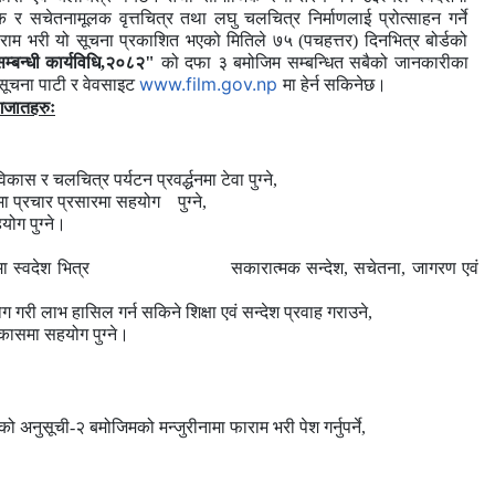
 र सचेतनामूलक वृत्तचित्र तथा लघु चलचित्र निर्माणलाई प्रोत्साहन गर्ने
ाराम भरी यो सूचना प्रकाशित भएको मितिले ७५ (पचहत्तर) दिनभित्र बोर्डको
सम्बन्धी कार्यविधि,२०८२"
को
दफा
३
बमोजिम
सम्बन्धित
सबैको
जानकारीका
www.film.gov.np
सूचना
पाटी
र
वेवसाइट
मा
हेर्न
सकिनेछ।
ागजातहरुः
स र चलचित्र पर्यटन प्रवर्द्धनमा टेवा पुग्ने,
रमा प्रचार प्रसारमा सहयोग पुग्ने,
योग पुग्ने।
गायतका विषयमा स्वदेश भित्र सकारात्मक सन्देश, सचेतना, जागरण एवं
गरी लाभ हासिल गर्न सकिने शिक्षा एवं सन्देश प्रवाह गराउने,
विकासमा सहयोग पुग्ने।
ो अनुसूची-२ बमोजिमको मन्जुरीनामा फाराम भरी पेश गर्नुपर्ने,