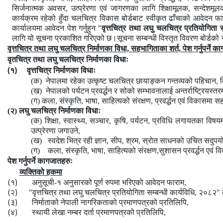
सिर्जनात्मक अवसर, उत्प्रेरणा एवं जागरणका लागि शिक्षामूलक, सन्देशमूलक
कार्यक्रम रहेको हुँदा चलचित्र विकास बोर्डबाट स्वीकृत ढाँचाको आवेदन फ
कार्यालयमा आवेदन पेश गर्नुहुन "
वृत्तचित्र तथा लघु चलचित्र प्रतियोगिता 
लागि
यो
सूचना
प्रकाशित
गरिएको
छ।सूचना
सम्बन्धी
विस्तृत
विवरण
बोर्डको
वृत्तचित्र तथा लघु चलचित्र निर्माणका विधा, सहभागिताका शर्त, पेश गर्नुपर्ने क
वृतचित्र तथा लघु चलचित्र निर्माणका विधाः
(१)
वृत्तचित्र निर्माणका विधाः
(क) नेपालमा रहेका उत्कृष्ट चलचित्र छायाङ्कन गन्तव्यको पहिचान, विका
(ख) नेपालको पर्यटन प्रवर्द्धन र सोको सम्भावनालाई अन्तर्राष्ट्रियस्त
(ग) कला, संस्कृति, भाषा, साहित्यको संरक्षण, प्रवर्द्धन एवं विकासमा सह
(२)
लघु चलचित्र निर्माणका विधाः
(क) शिक्षा, स्वास्थ्य, सञ्चार, कृषि, पर्यटन, प्रविधि ल
उत्प्रेरणा जगाउने,
(ख) स्वदेश भित्र रही ज्ञान, सीप, श्रम, स्रोत साधनको उचित सदुपयोग 
(ग) कला, संस्कृति, भाषा, साहित्यको संरक्षण,सुशासन प्रवर्द्धन एवं 
पेश गर्नुपर्ने कागजातहरुः
व्यक्तिको हकमा
(१)
अनुसूची-१ अनुसारको पूर्ण रुपमा भरिएको आवेदन फाराम,
(२)
"वृत्तचित्र तथा लघु चलचित्र प्रतियोगिता सम्बन्धी कार्यविधि, २०८२" क
(३)
निर्माताको नेपाली नागरिकताको प्रमाणपत्रको प्रतिलिपि,
(४)
स्थायी लेखा नम्बर दर्ता प्रमाणपत्रको प्रतिलिपि,