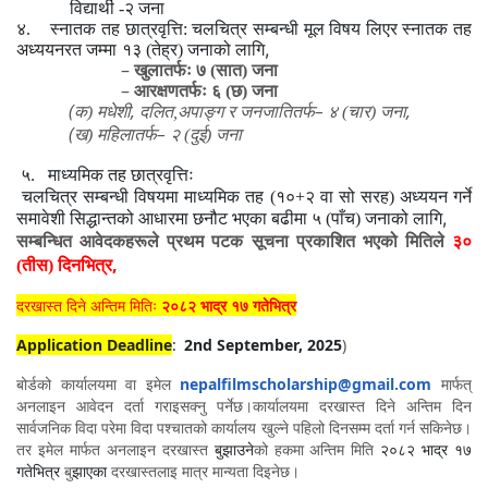
विद्यार्थी -२ जना
४. स्नातक तह छात्रवृत्ति: चलचित्र सम्बन्धी मूल विषय लिएर स्नातक तह
,
अध्ययनरत जम्मा
१३ (तेह्र) जनाको लागि
–
खुलातर्फः ७ (सात) जना
–
आरक्षणतर्फः ६ (छ) जना
(
,
–
,
क) मधेशी
दलित,अपाङ्ग र जनजातितर्फ
४ (चार) जना
(
–
ख) महिलातर्फ
२ (दुई) जना
५. माध्यमिक तह छात्रवृत्तिः
चलचित्र सम्बन्धी विषयमा माध्यमिक तह (१०+२ वा सो सरह) अध्ययन गर्ने
,
समावेशी सिद्धान्तको आधारमा छनौट भएका बढीमा ५ (पाँच) जनाको लागि
सम्बन्धित आवेदकहरूले प्रथम पटक सूचना प्रकाशित भएको मितिले
३०
,
(तीस) दिनभित्र
दरखास्त दिने अन्तिम मितिः
२०८२ भाद्र १७ गतेभित्र
Application Deadline
:
2nd
September, 2025
)
nepalfilmscholarship@gmail.com
बोर्डको कार्यालयमा वा इमेल
मार्फत्
अनलाइन आवेदन दर्ता गराइसक्नु पर्नेछ।कार्यालयमा
दरखास्त दिने अन्तिम दिन
सार्वजनिक विदा परेमा विदा पश्चातको कार्यालय खुल्ने पहिलो
दिनसम्म दर्ता गर्न सकिनेछ।
तर
इमेल मार्फत
अनलाइन दरखास्त
बुझाउने
को हकमा अन्तिम मिति
२०८२ भाद्र १७
गतेभित्र
बु
झाएका
दरखास्तलाइ मात्र मान्यता दिइनेछ।