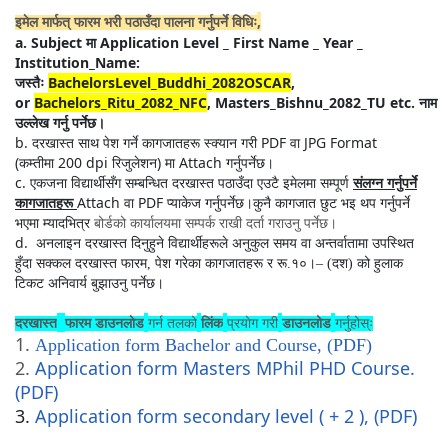
,
इमेल मार्फत् फारम भरी पठाउँदा पालना गर्नुपर्ने विधिः
a. Subject
Application Level _ First Name _ Year _
मा
Institution_Name:
BachelorsLevel_Buddhi_2082O
SCAR
,
जस्तैः
or
Bachelors_Ritu_208
2
_NFC
, Masters_Bishnu_2082_TU etc.
नाम
उल्लेख गर्नु पर्नेछ।
b.
PDF
JPG Format
दरखास्त साथ पेश गर्ने कागजातहरू स्क्यान गरी
वा
(
200 dpi
)
Attach
कम्तीमा
रिजुलेशन
मा
गर्नुपर्नेछ।
c.
एकजना विद्यार्थीसँग सम्बन्धित दरखास्त पठाउँदा एउटै इमेलमा सम्पूर्ण
संलग्न गर्नुपर्ने
Attach
PDF
कागजातहरू
वा
प्याकेज गर्नुपर्नेछ।कुनै कागजात छुट भइ थप गर्नुपर्ने
भएमा म्यादभित्र
बोर्डको कार्यालयमा सम्पर्क राखी दर्ता गराउनु पर्नेछ।
d.
अनलाइन दरखास्त दिनुहुने विद्यार्थीहरूले अनुकुल समय वा अन्तर्वातामा उपस्थित
हुँदा सक्कल दरखास्त फारम
,
पेश गरेका कागजातहरू र रू.१०।
– (
दश) को हुलाक
टिकट अनिवार्य बुझाउनु पर्नेछ।
दरखास्त
फारम डाउनलाेड
गर्न तलको
लिंक
प्रयाेग गरी
डाउनलोड
गर्नुहोस्ः
1.
Application form Bachelor and Course,
(PDF)
2.
Application form
Masters MPhil PHD Course
.
(PDF)
3.
Application form secondary level ( + 2 ), (PDF)