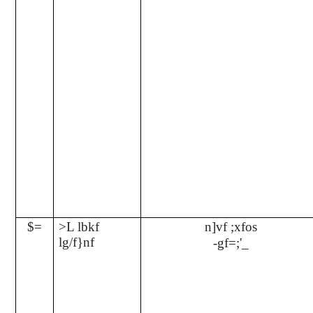
$=
>L lbkf
n]vf ;xfos
lg/f}nf
-gf=;'_