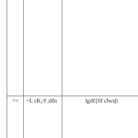
^=
>L cK;/f ;dfn
lgdf{0f clws[t