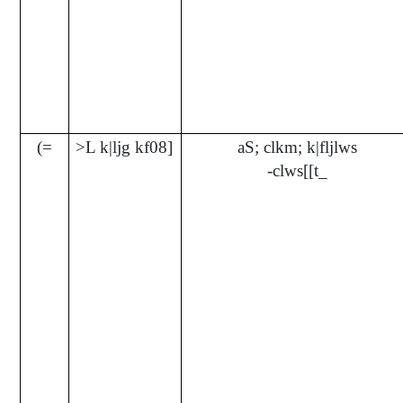
(=
>L k|ljg kf08]
aS; clkm; k|fljlws
-clws[[t_