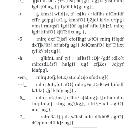
-ª_ g]kfnL snf / ;+:s[ltsf] hu]gf{ x'g] lsl;dsf rnlrq
lgdf{0f ug]{ jtfj/0f l;h{gf ug]{,
-r_ g]kfnsf] wfld{s, ;f+:s[lts / ;fdflhs dfGotfdf
cfFr gcfpg] u/L g]kfnnfO{ ljZjdf kl/lrt u/fpg]
vfnsf rnlrqsf] lgdf{0f ug{sf nflu ljb]zL rnlrq
lgdf{tfnfO{ k|f]T;flxt ug]{,
-5_ rnlrq dxf]T;jsf] cfof]hgf u/fO{ rnlrq If]qdf
dxTjk"0f{ of]ubfg ug]{ JolQmnfO{ k|f]T;flxt
tyf k'/:s[t ug]{,
-h_ g]kfnL snf tyf ;+:s[ltsf] ;Dj4{gdf ;dlk{t
rnlrqsdL{sf] hu]gf{ ug{ cfjZos Joj:yf
ldnfpg],
-em_ rnlrq Jofj;foLx¿aLr ;dGjo sfod ug]{ .
-~f_ rnlrq Jofj;foLnfO{ rnlrq;Fu ;DalGwt ljifodf
k/fdz{ ;]jf k|bfg ug]{ .
-6_ rnlrq Jofj;fosf] u'0f:t/ a[l4 ug{sf] nflu rnlrq
Jofj;foLn] kfng ug'{kg]{ cfrf/;+lxtf agfO{
nfu" ug]{ .
-7_ rnlrq3/sf] juL{s/0fsf nflu dfkb08 agfO{
dGqfno ;dIf k]z ug]{ .