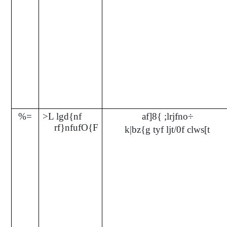
%=
>L lgd{nf
af]8{ ;lrjfno÷
rf}nfufO{F
k|bz{g tyf ljt/0f clws[t