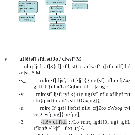
v_
af]8{sf] sfd, st{Jo / clwsf/ M
rnlrq ljsf; af]8{sf] sfd, st{Jo / clwsf/ b]xfo adf]lhd
/x]sf] 5 M
-s_ rnlrqsf] ljsf; tyf k|j4{g ug{sf] nflu cfjZos
gLlt th'{df u/L dGqfno ;dIf k]z ug]{,
-v_ rnlrqsf] ljsf; tyf k|j4{g ug{sf] nflu of]hgf tyf
sfo{qmd tof/ u/L sfof{Gjg ug]{,
-u_ rnlrq If]qsf] ljsf;sf nflu cfjZos cWoog tyf
cg';Gwfg ug]{, u/fpg],
-3_
/fi6« efiffdf
:t/Lo rnlrq lgdf{0f ug{ lghL
If]qnfO{ k|f]T;flxt ug]{,