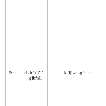
&=
>L hfu]Zj/
k|fljlws -gf=;'=_
g]kfnL