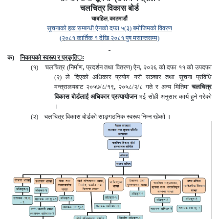
चलचित्र विकास बोर्ड
चाबहिल
काठमाडौं
,
सूचनाको हक सम्बन्धी ऐनको दफा ५(३) बमोजिमको विवरण
(
२०८
१ कार्तिक
१
देखि २०८
१
पुष
मसान्तसम्म)
क)
निकायको स्वरूप र प्रकृति
ः
(१) चलचित्र (निर्माण
,
प्रदर्शन तथा वितरण) ऐन
,
२०२६ को दफा ११ को उपदफा
(२) ले दिएको अधिकार प्रयोग गरी सञ्चार तथा सूचना प्रविधि
मन्त्रालयबाट २०५७
/
८
/
१९
,
२०५८
/
२
/
८ गते र अन्य मितिमा
चलचित्र
विकास बोर्डलाई अधिकार प्रत्यायोजन
भई सोही अनुसार कार्य हुने गरेको
।
(२) चलचित्र विकास बोर्डको साङ्गठनिक स्वरूप निम्न रहेको ।