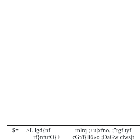
$=
>L lgd{nf
rnlrq ;+u|xfno, ;"rgf tyf
rf}nfufO{F
cGt/f{li6«o ;DaGw clws[t