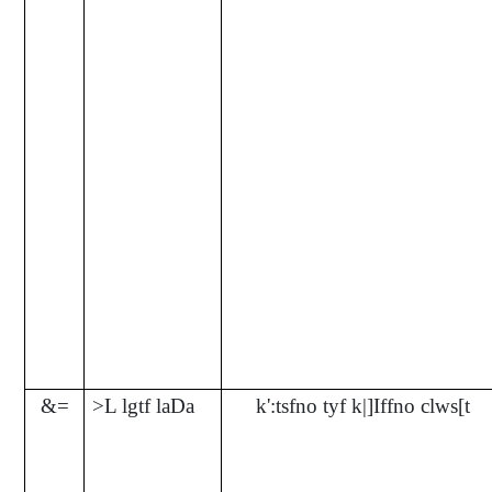
&=
>L lgtf laDa
k':tsfno tyf k|]Iffno clws[t