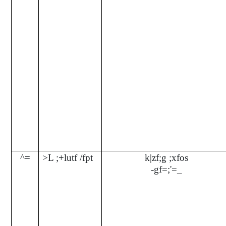
^=
>L ;+lutf /fpt
k|zf;g ;xfos
-gf=;'=_