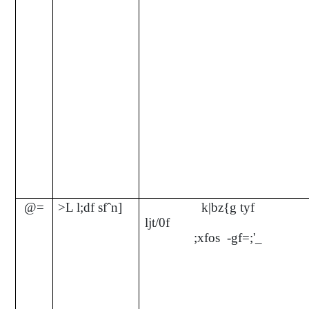
@=
>L
l;df sfˆn]
k|bz{g tyf
ljt/0
;xfos -gf=;'_