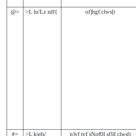
@=
>L lu/Lz zdf{
of]hgf clws[t
#=
>L k|efs/
n]vf tyf sNof0f sf]if clws[t