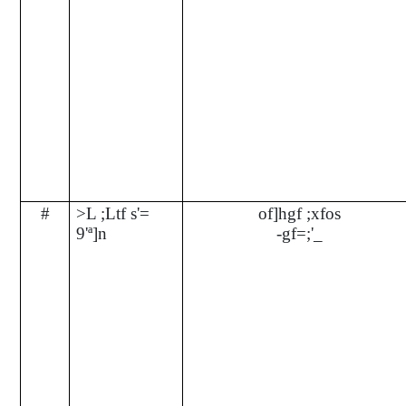
#
>L
;Ltf s'=
of]hgf ;xfos
9'
ª]
n
-gf=;'_