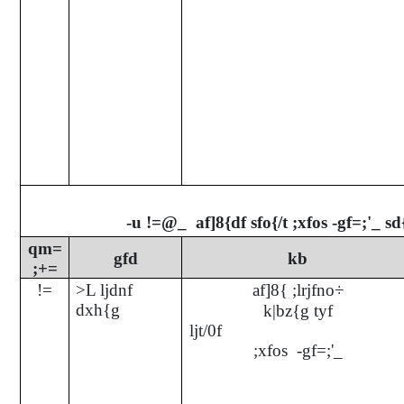
-u !=@_ af]8{df sfo{/t ;xfos -gf=;'_ sd{
qm=
gfd
kb
;+=
!=
>L
ljdnf
af]8{ ;lrjfno÷
dxh{g
k|bz{g tyf
ljt/0
;xfos -gf=;'_