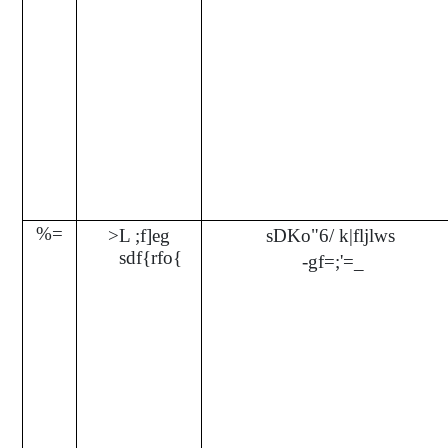
%=
>L ;f]eg
sDKo"6/ k|fljlws
sdf{rfo{
-gf=;'=_