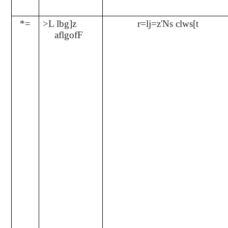
*=
>L lbg]z
r=lj=z'Ns clws[t
aflgofF