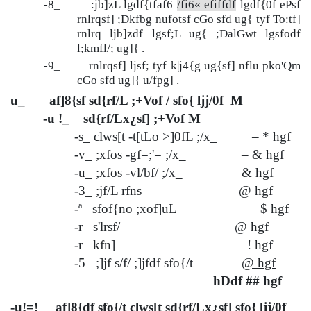
-8_ :jb]zL lgdf{tfaf6
/fi6« efiffdf
lgdf{0f ePsf
rnlrqsf] ;Dkfbg nufotsf cGo sfd ug{ tyf To:tf]
rnlrq ljb]zdf lgsf;L ug{ ;DalGwt lgsfodf
l;kmfl/; ug]{ .
-9_ rnlrqsf] ljsf; tyf k|j4{g ug{sf] nflu pko'Qm
cGo sfd ug]{ u/fpg] .
u_
af]8{sf sd{rf/L ;+Vof / sfo{ ljj/0f M
-u !_ sd{rf/Lx¿sf] ;+Vof M
-s_
clws[t -t[tLo >]0fL ;/x_ – * hgf
-v_ ;xfos -gf=;'= ;/x_ – & hgf
-u_ ;xfos -vl/bf/ ;/x_ – & hgf
-3_ ;jf/L rfns – @ hgf
-ª_ sfof{no ;xof]uL – $ hgf
-r_ s'lrsf/ – @ hgf
-r_ kfn] – ! hgf
-5_ ;]jf s/f/ ;]jfdf sfo{/t –
@ hgf
hDdf ## hgf
-u!=!_
af]8{df sfo{/t clws[t sd{rf/Lx¿sf] sfo{ ljj/0f