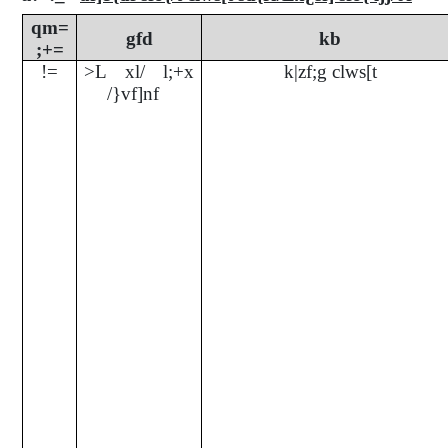
qm=
gfd
kb
;+=
!=
>L xl/ l;+x
k|zf;g clws[t
/}vf]nf