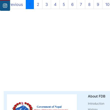
(current)
Previous
1
2
3
4
5
6
7
8
9
10
About FDB
Introduction
History