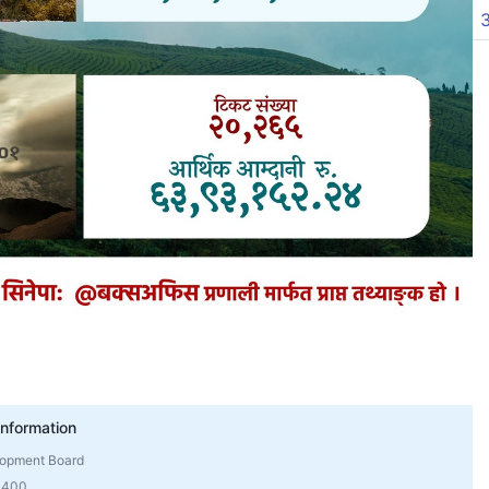
21
22
23
24
25
26
27
28
29
30
Information
lopment Board
4400