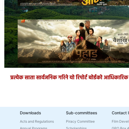
11
12
13
14
15
16
17
18
19
20
Downloads
Sub-committees
Contact 
Acts and Regulations
Piracy Committee
Film Deve
Annual Programs
Scholarships
GPO Box 