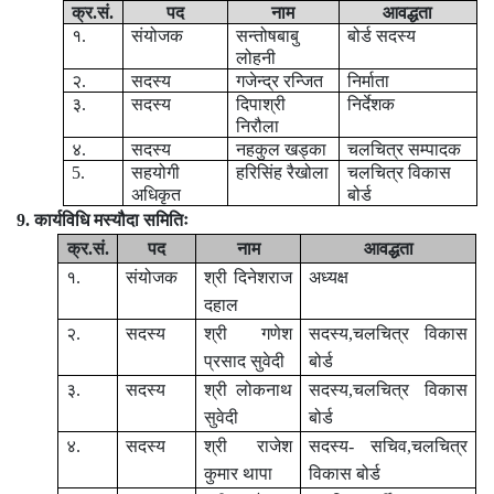
क्र.सं.
पद
नाम
आवद्धता
१.
संयोजक
सन्तोषबाबु
बोर्ड सदस्य
लोहनी
२.
सदस्य
गजेन्द्र रन्जित
निर्माता
३.
सदस्य
दिपाश्री
निर्देशक
निरौला
४.
सदस्य
नहकुल खड्का
चलचित्र सम्पादक
5.
सहयोगी
हरिसिंह रैखोला
चलचित्र विकास
अधिकृत
बोर्ड
9. कार्यविधि मस्यौदा समितिः
क्र.सं.
पद
नाम
आवद्धता
१.
संयोजक
श्री दिनेशराज
अध्यक्ष
दहाल
२.
सदस्य
श्री गणेश
सदस्य,चलचित्र विकास
प्रसाद सुवेदी
बोर्ड
३.
सदस्य
श्री लोकनाथ
सदस्य,चलचित्र विकास
सुवेदी
बोर्ड
४.
सदस्य
श्री राजेश
सदस्य- सचिव,चलचित्र
कुमार थापा
विकास बोर्ड