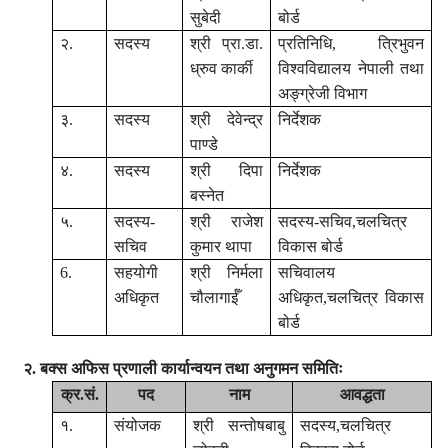
सुबेदी
बोर्ड
२.
सदस्य
श्री
प्रा.डा.
प्रतिनिधि, त्रिभुवन
ध्रुव कार्की
विश्वविद्यालय नेपाली तथा
अङ्‍ग्रेजी विभाग
३.
सदस्य
श्री देवेन्द्र
निर्देशक
पाण्डे
४.
सदस्य
श्री दिपा
निर्देशक
बस्नेत
५.
सदस्य-
श्री राजेश
सदस्य-सचिव,चलचित्र
सचिव
कुमार थापा
विकास बोर्ड
6.
सहयोगी
श्री निर्मला
सचिवालय
अधिकृत
चौलागाईँ
अधिकृत,चलचित्र विकास
बोर्ड
२. बक्स अफिस प्रणाली कार्यान्वयन तथा अनुगमन समितिः
क्र.सं.
पद
नाम
आवद्धता
१.
संयोजक
श्री सन्तोषबाबु
सदस्य,चलचित्र