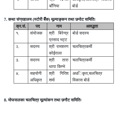
बाँनिया
बोर्ड
7. कथा संग्रहालय (स्टोरी बैँक) मूल्याङ्कन तथा छनोट
समितिः
क्र.सं.
पद
नाम
आवद्धता
१.
संयोजक
श्री बिरेन्द्र
बोर्ड सदस्य
प्रसाद भट्ट
२.
सदस्य
श्री रामशरण
चलचित्रकर्मी
कोईराला
३.
सदस्य
श्री तारा
चलचित्रकर्मी
थापा किम्भे
४.
सहयोगी
श्री गिरिश
अधिकृत,चलचित्र
अधिकृत
शर्मा
विकास बोर्ड
8. मोफसलका चलचित्र मूल्यांकन तथा छनौट समितिः