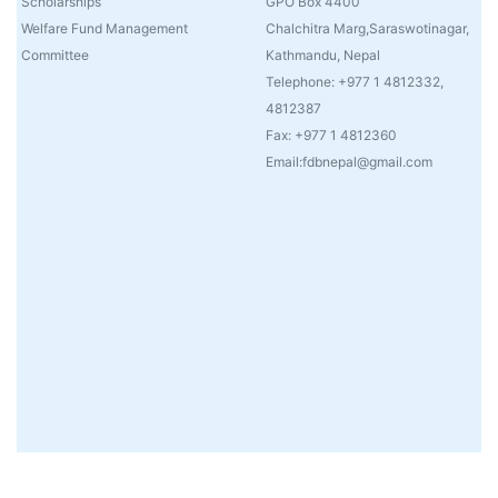
Scholarships
GPO Box 4400
Welfare Fund Management
Chalchitra Marg,Saraswotinagar,
Committee
Kathmandu, Nepal
Telephone: +977 1 4812332,
4812387
Fax: +977 1 4812360
Email:fdbnepal@gmail.com