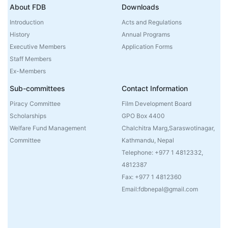
About FDB
Downloads
Introduction
Acts and Regulations
History
Annual Programs
Executive Members
Application Forms
Staff Members
Ex-Members
Sub-committees
Contact Information
Piracy Committee
Film Development Board
Scholarships
GPO Box 4400
Welfare Fund Management
Chalchitra Marg,Saraswotinagar,
Committee
Kathmandu, Nepal
Telephone: +977 1 4812332,
4812387
Fax: +977 1 4812360
Email:fdbnepal@gmail.com