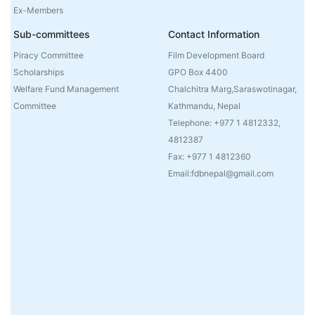
Ex-Members
Sub-committees
Contact Information
Piracy Committee
Film Development Board
Scholarships
GPO Box 4400
Welfare Fund Management
Chalchitra Marg,Saraswotinagar,
Committee
Kathmandu, Nepal
Telephone: +977 1 4812332,
4812387
Fax: +977 1 4812360
Email:fdbnepal@gmail.com