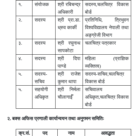
१.
संयोजक
श्री रबिचन्द्र
सदस्य,चलचित्र विकास
अधिकारी
बोर्ड
२.
सदस्य
श्री
प्रा.डा.
प्रतिनिधि, त्रिभुवन
ध्रुव कार्की
विश्वविद्यालय नेपाली तथा
अङ्‍ग्रेजी विभाग
३.
सदस्य
श्री रघुनाथ
चलचित्र पत्रकार
सापकोटा
४.
सदस्य
श्री दिपा
महिला (प्राज्ञिक
पाण्डे
व्यक्तित्व)
५.
सदस्य-
श्री राजेश
सदस्य-सचिव,चलचित्र
सचिव
कुमार थापा
विकास बोर्ड
५.
सहयोगी
श्री निर्मला
सचिवालय
अधिकृत
चौलागाईँ
अधिकृत,चलचित्र विकास
बोर्ड
२. बक्स अफिस प्रणाली कार्यान्वयन तथा अनुगमन समितिः
क्र.सं.
पद
नाम
आवद्धता