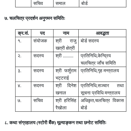
सचिव
समाल
बोर्ड
७. चलचित्र प्रदर्शन अनुगमन समितिः
क्र.सं.
पद
नाम
आवद्धता
१.
संयोजक
श्री राजु
बोर्ड सदस्य
खत्री क्षेत्री
२.
सदस्य
श्री .........
प्रतिनिधि,केन्द्रिय
चलचित्र जाँच समिति
३.
सदस्य
श्री फर्शुराम
प्रतिनिधि,गृह मन्त्रालय
भट्टराई
४.
सदस्य
श्री दिनेश
प्रतिनिधि,सञ्चार तथा
खनाल
सूचना प्रविधि मन्त्रालय
७.
सचिव
श्री हरिसिंह
अधिकृत,चलचित्र विकास
रैखोला
बोर्ड
८. कथा संग्रहालय (स्टोरी बैँक) मूल्याङ्कन तथा छनोट
समितिः