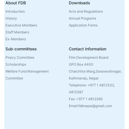
About FDB
Downloads
Introduction
Acts and Regulations
History
Annual Programs
Executive Members
Application Forms
Staff Members
Ex-Members
Sub-committees
Contact Information
Piracy Committee
Film Development Board
Scholarships
GPO Box 4400
Welfare Fund Management
Chalchitra Marg,Saraswotinagar,
Committee
Kathmandu, Nepal
Telephone: +977 1 4812332,
4812387
Fax: +977 1 4812360
Email:fdbnepal@gmail.com