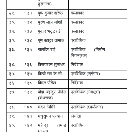
ढुङ्गाना)
२९.
१३१
पुष्प कुमार श्रेष्ठ
कलाकार
३०.
१३२
पुरण लाल जोशी
कलाकार
३१.
१३३
पुकार भट्टराई
कलाकार
३२.
१३४
पूर्ण बहादुर तामाङ
प्राविधिक
३३.
१३५
बालदिप राई
प्राविधिक (निर्माण
नियन्त्रक)
३४.
१३६
विजयरत्न तुलाधर
निर्देशक
३५.
१३७
विश्वो राम के.सी.
प्राविधिक (श्रृंगार)
३६.
१३८
विमल पौडेल
निर्देशक
३७.
१३९
बोझ बहादुर पौडेल
प्राविधिक (भेषभूषा)
(बोधराज)
३८.
१४०
मदन घिमिरे
प्राविधिक (छायाँकार)
३९.
१४१
मधुसुधन प्रधान
निर्माता
४०.
१४२
महेन्द्र तामाङ
प्राविधिक
(लामा)