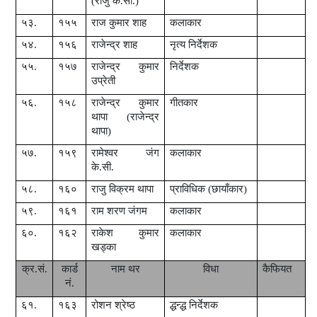
(राजु के.सी.)
५३.
१५५
राज कुमार शाह
कलाकार
५४.
१५६
राजेन्द्र शाह
नृत्य निर्देशक
५५.
१५७
राजेन्द्र कुमार
निर्देशक
उप्रेती
५६.
१५८
राजेन्द्र कुमार
गीतकार
थापा (राजेन्द्र
थापा)
५७.
१५९
रामेश्वर जंग
कलाकार
के.सी.
५८.
१६०
राजु विक्रम थापा
प्राविधिक (छायाँकार)
५९.
१६१
राम शरण जंगम
कलाकार
६०.
१६२
राकेश कुमार
कलाकार
खड्का
क्र.सं.
कार्ड
नाम थर
विधा
कैफियत
नं.
६१.
१६३
रोशन श्रेष्ठ
द्धन्द्ध निर्देशक