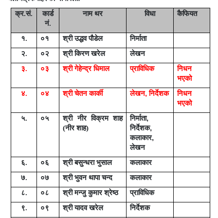
क्र.सं.
कार्ड
नाम थर
विधा
कैफियत
नं.
१.
०१
श्री उद्धव पौडेल
निर्माता
२.
०२
श्री किरण खरेल
लेखन
३.
०३
श्री गेहेन्द्र धिमाल
प्राविधिक
निधन
भ
ए
को
४.
०४
श्री चेतन कार्की
लेखन
,
निर्देशक
निधन
भ
ए
को
५.
०५
श्री नीर विक्रम शाह
निर्माता
,
(नीर शाह)
निर्देशक
,
कलाकार
,
लेखन
६.
०६
श्री बसुन्धरा भुसाल
कलाकार
७.
०७
श्री भुवन थापा चन्द
कलाकार
८.
०८
श्री मन्जु कुमार श्रेष्ठ
प्राविधिक
९.
०९
श्री यादव खरेल
निर्देशक