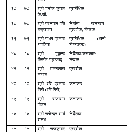
३७.
७७
श्री
मनोज कुमार
प्राविधिक
के.सी.
३८.
७८
श्री
मदनमान पति
निर्माता
,
कलाकार
,
बज्राचार्य
प्रदर्शक
,
वितरक
३९.
७९
श्री
माधव प्रसाद
प्राविधिक (ध्वनी
थपलिया
नियन्त्रक)
४०.
८०
श्री
मुकुन्द
निर्देशक
/
कलकार
/
किशोर भट्टराई
लेखक
४१.
८१
श्री
मोहनलाल
प्रदर्शक
सराफ
४२.
८२
श्री
रवि प्रसाद
कलाकार
गिरी (रवि गिरी)
४३.
८३
श्री
राजाराम
कलाकार
पौडेल
४४.
८४
श्री
राजेन्द्र शर्मा
निर्देशक
शलभ
४५.
८५
श्री
राजकुमार
प्रदर्शक