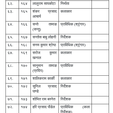
६२.
१६४
लालुराम सापकोटा
निर्माता
६३.
१६५
शंकर प्रसाद
कलाकार
आचार्य
६४.
१६६
सन्ते तामाङ
प्राविधिक (श्रृंगार)
(सन्तु)
६५.
१६७
सन्तोस बाबु लोहनी
निर्देशक
६६.
१६८
सनम कुमार श्रेष्ठ
प्राविधिक (श्रृंगार)
६७.
१६९
सरोज कुमार
कलाकार
खनाल
६८.
१७०
सानुमान तामाङ
प्राविधिक
(प्रदिप)
६९.
१७१
शालिकराम कार्की
कलाकार
७०.
१७२
सुनिल प्रसाद
निर्देशक
पाण्डे
७१.
१७३
शोभित राम बस्नेत
निर्देशक
७२.
१७४
हरि प्रसाद पौडेल
प्राविधिक (कला
निर्देशक)