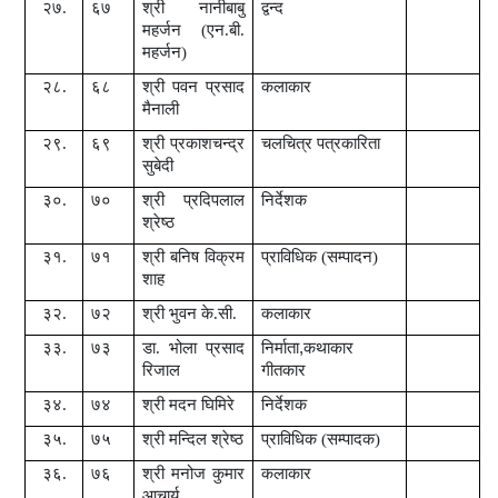
२७.
६७
श्री
नानीबाबु
द्वन्द
महर्जन (एन.बी.
महर्जन)
२८.
६८
श्री
पवन प्रसाद
कलाकार
मैनाली
२९.
६९
श्री
प्रकाशचन्द्र
चलचित्र पत्रकारिता
सुबेदी
३०.
७०
श्री
प्रदिपलाल
निर्देशक
श्रेष्ठ
३१.
७१
श्री
बनिष विक्रम
प्राविधिक (सम्पादन)
शाह
३२.
७२
श्री
भुवन के.सी.
कलाकार
३३.
७३
डा. भोला प्रसाद
निर्माता
,
कथाकार
रिजाल
गीतकार
३४.
७४
श्री
मदन घिमिरे
निर्देशक
३५.
७५
श्री
मन्दिल श्रेष्ठ
प्राविधिक (सम्पादक)
३६.
७६
श्री
मनोज कुमार
कलाकार
आचार्य