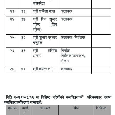
बासकोटा
२३.
३६
श्री शर्मिला मल्ल
कलाकार
२४.
३७
श्री शिव सुन्दर
कलाकार
श्रेष्ठ
(
शिव
श्रेष्ठ)
२५.
३८
श्री शुभाष प्रसाद
कलाकार
,
निर्देशक
गजुरेल
२६
.
३९
श्री हरिवंश
निर्माता
,
आचार्य
निर्देशक
,
कलाकार
,
लेखन
२७.
४०
श्री हरिहर शर्मा
कलाकार
मिति २०७९/०३/१६ मा
विशिष्ट श्रेणीको
चलचित्रकर्मी
परिचयपत्र प्राप्त
चलचित्रकर्मीहरुको नामावली:
क्र.सं.
कार्ड
नाम थर
विधा
कैफियत
नं.