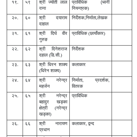
१९.
५९
श्री
ज्योती लाल
प्राविधिक
(
ध्वनी
राना
नियन्त्रक)
२०.
६०
श्री दयाराम
निर्देशक
,
निर्माता
,
लेखक
दाहाल
२१.
६१
श्री
दिर्घ वीर
प्राविधिक (छायाँकार)
गुरुङ
२२.
६२
श्री
दिनेशराज
निर्देशक
दहाल (डि.सी.)
२३.
६३
श्री
धिरन शाक्य
कलाकार
(धिरेन शाक्य)
२४.
६४
श्री
नरेन्द्र
निर्माता
,
प्रदर्शक
,
महर्जन
वितरक
२५.
६५
श्री
नरेन्द्र
प्राविधिक
बहादुर खड्का
क्षेत्री (नरेन्द्र
खड्का)
२६.
६६
श्री
नारायण
कलाकार
,
द्वन्द
प्रधान