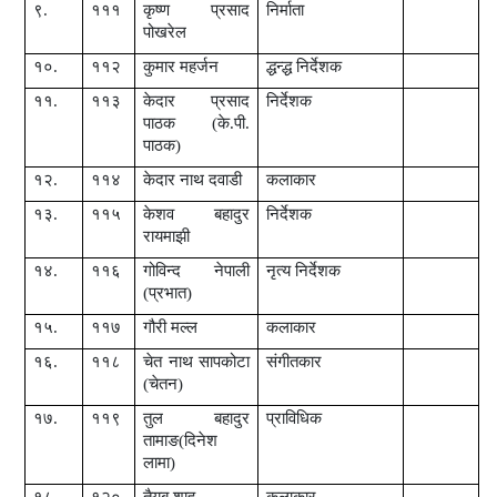
९.
१११
कृष्ण प्रसाद
निर्माता
पोखरेल
१०.
११२
कुमार महर्जन
द्धन्द्ध निर्देशक
११.
११३
केदार प्रसाद
निर्देशक
पाठक (के.पी.
पाठक)
१२.
११४
केदार नाथ दवाडी
कलाकार
१३.
११५
केशव बहादुर
निर्देशक
रायमाझी
१४.
११६
गोविन्द नेपाली
नृत्य निर्देशक
(प्रभात)
१५.
११७
गौरी मल्ल
कलाकार
१६.
११८
चेत नाथ सापकोटा
संगीतकार
(चेतन)
१७.
११९
तुल बहादुर
प्राविधिक
तामाङ(दिनेश
लामा)
१८.
१२०
तैयब शाह
कलाकार