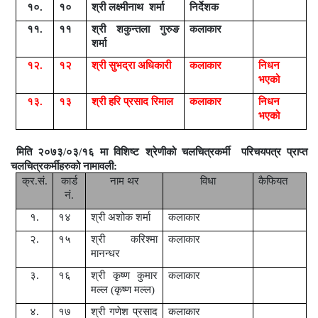
१०.
१०
श्री लक्ष्मीनाथ
शर्मा
निर्देशक
११.
११
श्री शकुन्तला गुरुङ
कलाकार
शर्मा
१२.
१२
श्री सुभद्रा अधिकारी
कलाकार
निधन
भ
ए
को
१३.
१३
श्री हरि प्रसाद रिमाल
कलाकार
निधन
भ
ए
को
मिति २०७३/०३/१६ मा
विशिष्ट श्रेणीको
चलचित्रकर्मी
परिचयपत्र प्राप्त
चलचित्रकर्मीहरुको नामावली:
क्र.सं.
कार्ड
नाम थर
विधा
कैफियत
नं.
१.
१४
श्री अशोक शर्मा
कलाकार
२.
१५
श्री करिश्मा
कलाकार
मानन्धर
३.
१६
श्री कृष्ण कुमार
कलाकार
मल्ल (कृष्ण
मल्ल)
४.
१७
श्री गणेश प्रसाद
कलाकार