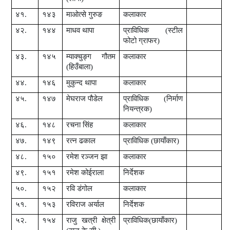
४१.
१४३
माओत्से गुरुङ
कलाकार
४२.
१४४
माधव थापा
प्राविधिक (स्टील
फोटो ग्राफर)
४३.
१४५
म्याक्चुङ्ग गौतम
कलाकार
(हिउँबाला)
४४.
१४६
मुकुन्द थापा
कलाकार
४५.
१४७
मेघराज पौडेल
प्राविधिक (निर्माण
नियन्त्रक)
४६.
१४८
रचना सिंह
कलाकार
४७.
१४९
रत्न ढकाल
प्राविधिक (छायाँकार)
४८.
१५०
रमेश रञ्जन झा
कलाकार
४९.
१५१
रमेश कोईराला
निर्देशक
५०.
१५२
रवि डंगोल
कलाकार
५१.
१५३
रविराज अर्याल
निर्देशक
५२.
१५४
राजु खत्री क्षेत्री
प्राविधिक(छायाँकार)