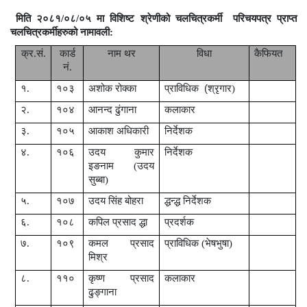
मिति २०८१/०८/०५ मा
विशिष्ट श्रेणीको
चलचित्रकर्मी
परिचयपत्र प्राप्त
चलचित्रकर्मीहरुको नामावली:
क्र.सं.
कार्ड
नाम थर
विधा
कैफियत
नं.
१.
१०३
अशोक रोक्का
प्राविधिक
(
श्रृगार)
२.
१०४
आनन्द ढुंगाना
कलाकार
३.
१०५
आकाश अधिकारी
निर्देशक
४.
१०६
उदय कुमार
निर्देशक
इङनाम (उदय
सुब्बा)
५.
१०७
उदय सिंह बोहरा
द्धन्द्ध निर्देशक
६.
१०८
कपिल प्रसाद द्धा
प्रदर्शक
७.
१०९
कमल प्रसाद
प्राविधिक (भेषभुषा)
मिश्र
८.
११०
कृष्ण प्रसाद
कलाकार
ढुङ्गाना