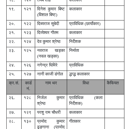
१९.
१२१
दिनेश कुमार बिष्ट
कलाकार
(विशाल बिष्ट)
२०.
१२२
दिब्यराज सुबेदी
प्राविधिक (छायाँकार)
२१.
१२३
दिव्येश्वर गौतम
कलाकार
२२.
१२४
देव कुमार श्रेष्ठ
निर्देशक
२३.
१२५
नवराज खड्का
निर्माता
(नवल खड्का)
२४.
१२६
नगेन्द्र घिमिरे
प्राविधिक
२५.
१२७
नानी काजी डंगोल
द्धन्द्ध कलाकार
क्र.सं.
कार्ड
नाम थर
विधा
कैफियत
नं.
२६.
१२८
निर्जल कुमार
प्राविधिक (कला
श्रेष्ठ
निर्देशक)
२७.
१२९
परशु राम चौधरी
कलाकार
२८.
१३०
प्रमोद कुमार
गीतकार
ढुङ्गाना (प्रमोद