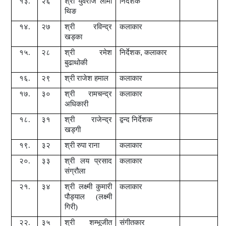
१३.
२६
श्री युवराज लामा
निर्देशक
थिङ
१४.
२७
श्री रविन्द्र
कलाकार
खड्का
१५.
२८
श्री रमेश
निर्देशक
,
कलाकार
बुढाथोकी
१६.
२९
श्री
राजेश हमाल
कलाकार
१७.
३०
श्री रामचन्द्र
कलाकार
अधिकारी
१८.
३१
श्री राजेन्द्र
द्वन्द निर्देशक
खड्गी
१९.
३२
श्री रुपा राना
कलाकार
२०.
३३
श्री लय प्रसाद
कलाकार
संग्रौला
२१.
३४
श्री लक्ष्मी कुमारी
कलाकार
पौड्याल (लक्ष्मी
गिरी)
२२.
३५
श्री शम्भूजीत
संगीतकार