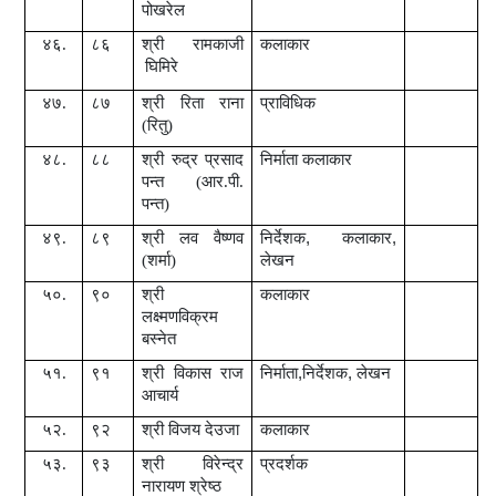
पोखरेल
४६.
८६
श्री रामकाजी
कलाकार
घिमिरे
४७.
८७
श्री
रिता राना
प्राविधिक
(रितु)
४८.
८८
श्री
रुद्र प्रसाद
निर्माता कलाकार
पन्त (आर.पी.
पन्त)
४९.
८९
श्री
लव वैष्णव
निर्देशक
,
कलाकार
,
(शर्मा)
लेखन
५०.
९०
श्री
कलाकार
लक्ष्मणविक्रम
बस्नेत
५१.
९१
श्री
विकास राज
निर्माता
,
निर्देशक
,
लेखन
आचार्य
५२.
९२
श्री
विजय देउजा
कलाकार
५३.
९३
श्री
विरेन्द्र
प्रदर्शक
नारायण श्रेष्ठ