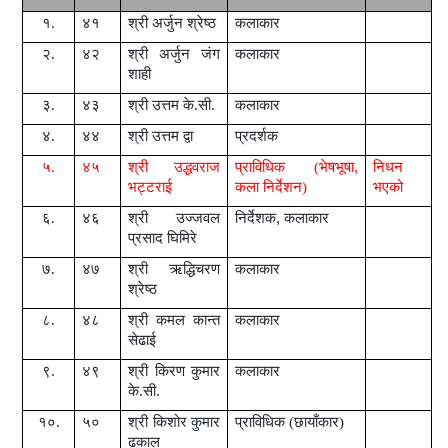
१.
४१
श्री
अर्जुन श्रेष्ठ
कलाकार
२.
४२
श्री
अर्जुन जंग
कलाकार
शाही
३.
४३
श्री
उत्तम के.सी.
कलाकार
४.
४४
श्री
उत्तम द्वा
प्रदर्शक
५.
४५
श्री
उद्धवराज
प्राविधिक (भेषभूषा
,
निधन
भट्टराई
कला निर्देशन)
भ
ए
को
६.
४६
श्री
उज्जवल
निर्देशक
,
कलाकार
प्रसाद घिमिरे
७.
४७
श्री
ऋद्धिचरण
कलाकार
श्रेष्ठ
८.
४८
श्री
कमल कान्त
कलाकार
सेढाई
९.
४९
श्री
किरण कुमार
कलाकार
के.सी.
१०.
५०
श्री
किशोर कुमार
प्राविधिक (छायाँकार)
ढकाल