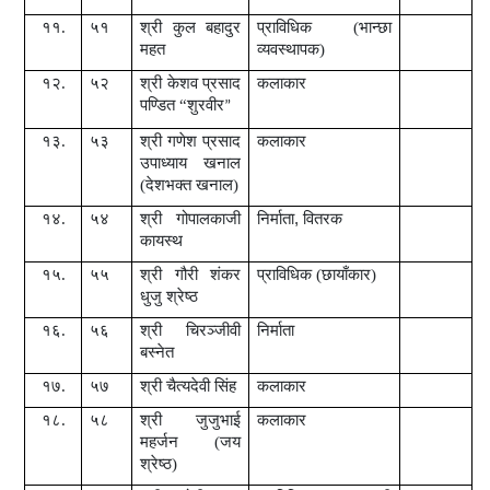
११.
५१
श्री
कुल बहादुर
प्राविधिक (भान्छा
महत
व्यवस्थापक)
१२.
५२
श्री
केशव प्रसाद
कलाकार
पण्डित
“
शुरवीर
”
१३.
५३
श्री
गणेश प्रसाद
कलाकार
उपाध्याय खनाल
(देशभक्त खनाल)
१४.
५४
श्री
गोपालकाजी
निर्माता
,
वितरक
कायस्थ
१५.
५५
श्री
गौरी शंकर
प्राविधिक (छायाँकार)
धुजु श्रेष्ठ
१६.
५६
श्री
चिरञ्जीवी
निर्माता
बस्नेत
१७.
५७
श्री
चैत्यदेवी सिंह
कलाकार
१८.
५८
श्री
जुजुभाई
कलाकार
महर्जन (जय
श्रेष्ठ)