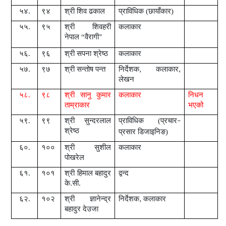
५४.
९४
श्री
शिव ढकाल
प्राविधिक (छायाँकार)
५५.
९५
श्री
शिवहरी
कलाकार
नेपाल
“
वैरागी
”
५६.
९६
श्री
सपना श्रेष्ठ
कलाकार
५७.
९७
श्री
सन्तोष पन्त
निर्देशक
,
कलाकार
,
लेखन
५८.
९८
श्री
सानु कुमार
कलाकार
निधन
ताम्राकार
भ
ए
को
५९.
९९
श्री
सुन्दरलाल
प्राविधिक (प्रचार
–
श्रेष्ठ
प्रसार डिजाइनिङ)
६०.
१००
श्री
सुशील
कलाकार
पोखरेल
६१.
१०१
श्री
हिमाल बहादुर
द्वन्द
के.सी.
६२.
१०२
श्री
ज्ञानेन्द्र
निर्देशक
,
कलाकार
बहादुर देउजा