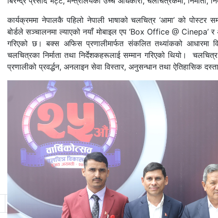
बिरेन्द्र प्रसाद भट्ट, मन्त्रालयका उच्च अधिकारी, चलचित्रकर्मी, निर्माता
कार्यक्रममा नेपालकै पहिलो नेपाली भाषाको चलचित्र ‘आमा’ को पोस्टर
बोर्डले सञ्चालनमा ल्याएको नयाँ मोबाइल एप ‘Box Office @ Cinepa’ र 
गरिएको छ। बक्स अफिस प्रणालीमार्फत संकलित तथ्यांकको आधारमा विगत
चलचित्रका निर्माता तथा निर्देशकहरूलाई सम्मान गरिएको थियो। चलचित्र 
प्रणालीको प्रवर्द्धन, अनलाइन सेवा विस्तार, अनुसन्धान तथा ऐतिहासिक दस्तावेज
11
12
13
14
15
16
17
18
19
20